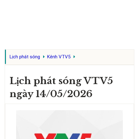
Lịch phát sóng
Kênh VTV5
Lịch phát sóng VTV5
ngày 14/05/2026