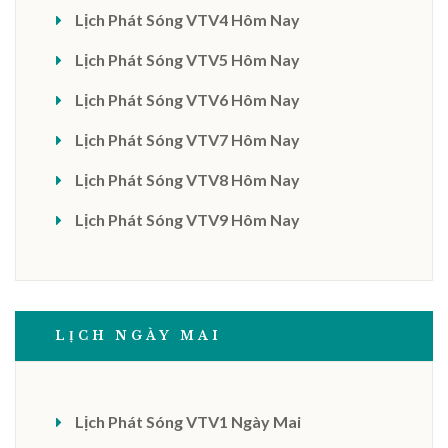
Lịch Phát Sóng VTV4 Hôm Nay
Lịch Phát Sóng VTV5 Hôm Nay
Lịch Phát Sóng VTV6 Hôm Nay
Lịch Phát Sóng VTV7 Hôm Nay
Lịch Phát Sóng VTV8 Hôm Nay
Lịch Phát Sóng VTV9 Hôm Nay
LỊCH NGÀY MAI
Lịch Phát Sóng VTV1 Ngày Mai