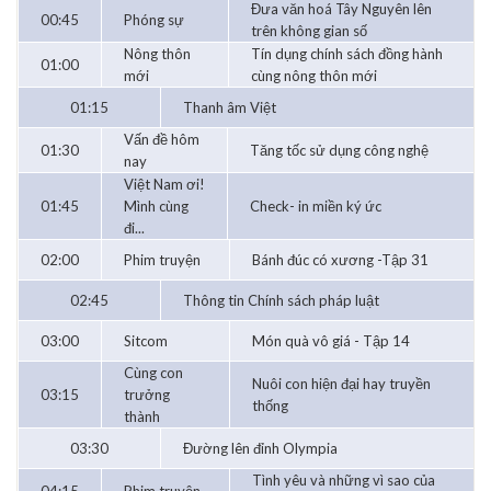
Đưa văn hoá Tây Nguyên lên
00:45
Phóng sự
trên không gian số
Nông thôn
Tín dụng chính sách đồng hành
01:00
mới
cùng nông thôn mới
01:15
Thanh âm Việt
Vấn đề hôm
01:30
Tăng tốc sử dụng công nghệ
nay
Việt Nam ơi!
01:45
Mình cùng
Check- in miền ký ức
đi...
02:00
Phim truyện
Bánh đúc có xương -Tập 31
02:45
Thông tin Chính sách pháp luật
03:00
Sitcom
Món quà vô giá - Tập 14
Cùng con
Nuôi con hiện đại hay truyền
03:15
trưởng
thống
thành
03:30
Đường lên đỉnh Olympia
Tình yêu và những vì sao của