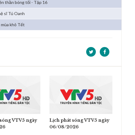
ên thần bóng tối - Tập 16
ệ sĩ Tú Oanh
 mùa khô Tết
 sóng VTV5 ngày
Lịch phát sóng VTV5 ngày
26
06/08/2026