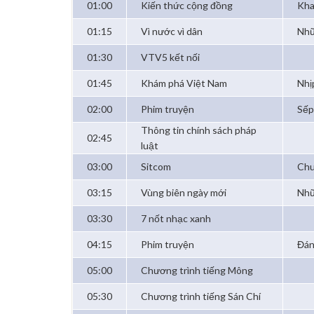
01:00
Kiến thức cộng đồng
Kha
01:15
Vì nước vì dân
Nhữ
01:30
VTV5 kết nối
01:45
Khám phá Việt Nam
Nhị
02:00
Phim truyện
Sếp
Thông tin chính sách pháp
02:45
luật
03:00
Sitcom
Chu
03:15
Vùng biên ngày mới
Nhữ
03:30
7 nốt nhạc xanh
04:15
Phim truyện
Đán
05:00
Chương trình tiếng Mông
05:30
Chương trình tiếng Sán Chí