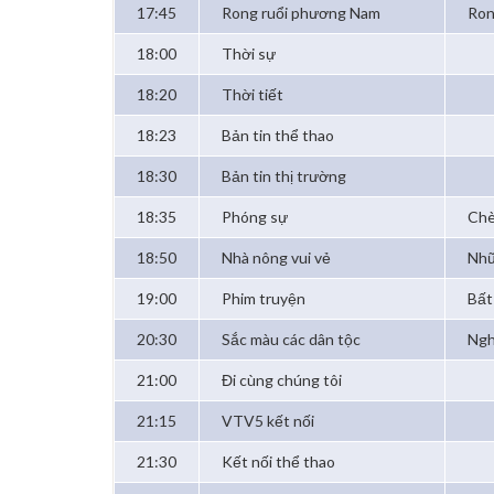
17:45
Rong ruổi phương Nam
Ron
18:00
Thời sự
18:20
Thời tiết
18:23
Bản tin thể thao
18:30
Bản tin thị trường
18:35
Phóng sự
Chè
18:50
Nhà nông vui vẻ
Nhữ
19:00
Phim truyện
Bất
20:30
Sắc màu các dân tộc
Ngh
21:00
Đi cùng chúng tôi
21:15
VTV5 kết nối
21:30
Kết nối thể thao