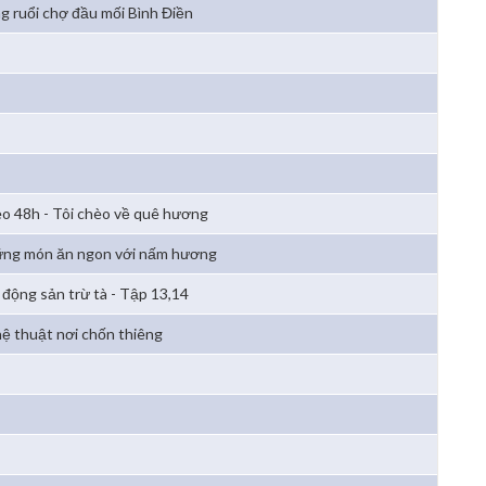
g ruổi chợ đầu mối Bình Điền
o 48h - Tôi chèo về quê hương
ng món ăn ngon với nấm hương
 động sản trừ tà - Tập 13,14
ệ thuật nơi chốn thiêng