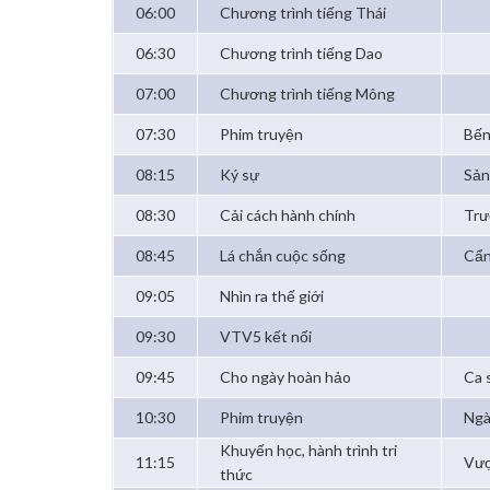
06:00
Chương trình tiếng Thái
06:30
Chương trình tiếng Dao
07:00
Chương trình tiếng Mông
07:30
Phim truyện
Bến
08:15
Ký sự
Sản
08:30
Cải cách hành chính
Trư
08:45
Lá chắn cuộc sống
Cẩn
09:05
Nhìn ra thế giới
09:30
VTV5 kết nối
09:45
Cho ngày hoàn hảo
Ca 
10:30
Phim truyện
Ngà
Khuyến học, hành trình tri
11:15
Vượ
thức