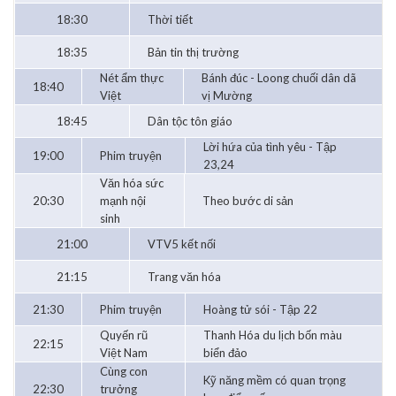
18:30
Thời tiết
18:35
Bản tin thị trường
Nét ẩm thực
Bánh đúc - Loong chuối dân dã
18:40
Việt
vị Mường
18:45
Dân tộc tôn giáo
Lời hứa của tình yêu - Tập
19:00
Phim truyện
23,24
Văn hóa sức
20:30
mạnh nội
Theo bước di sản
sinh
21:00
VTV5 kết nối
21:15
Trang văn hóa
21:30
Phim truyện
Hoàng tử sói - Tập 22
Quyến rũ
Thanh Hóa du lịch bốn màu
22:15
Việt Nam
biển đảo
Cùng con
Kỹ năng mềm có quan trọng
22:30
trưởng