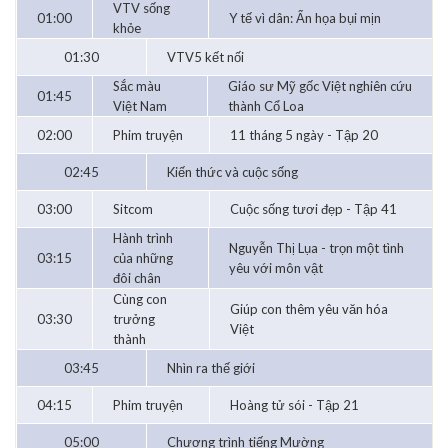
VTV sống
01:00
Y tế vì dân: Ẩn họa bụi mịn
khỏe
01:30
VTV5 kết nối
Sắc màu
Giáo sư Mỹ gốc Việt nghiên cứu
01:45
Việt Nam
thành Cổ Loa
02:00
Phim truyện
11 tháng 5 ngày - Tập 20
02:45
Kiến thức và cuộc sống
03:00
Sitcom
Cuộc sống tươi đẹp - Tập 41
Hành trình
Nguyễn Thị Lụa - trọn một tình
03:15
của những
yêu với môn vật
đôi chân
Cùng con
Giúp con thêm yêu văn hóa
03:30
trưởng
Việt
thành
03:45
Nhìn ra thế giới
04:15
Phim truyện
Hoàng tử sói - Tập 21
05:00
Chương trình tiếng Mường