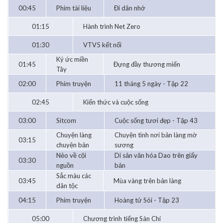
00:45
Phim tài liệu
Đi dân nhớ
01:15
Hành trình Net Zero
01:30
VTV5 kết nối
Ký ức miền
01:45
Đựng đầy thương miến
Tây
02:00
Phim truyện
11 tháng 5 ngày - Tập 22
02:45
Kiến thức và cuộc sống
03:00
Sitcom
Cuộc sống tươi đẹp - Tập 43
Chuyện làng
Chuyện tình nơi bản làng mờ
03:15
chuyện bản
sương
Nẻo về cội
Di sản văn hóa Dao trên giấy
03:30
nguồn
bản
Sắc màu các
03:45
Mùa vàng trên bản làng
dân tộc
04:15
Phim truyện
Hoàng tử Sói - Tập 23
05:00
Chương trình tiếng Sán Chí