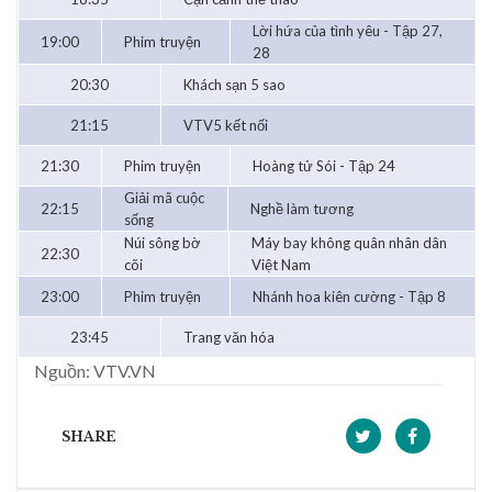
Lời hứa của tình yêu - Tập 27,
19:00
Phim truyện
28
20:30
Khách sạn 5 sao
21:15
VTV5 kết nối
21:30
Phim truyện
Hoàng tử Sói - Tập 24
Giải mã cuộc
22:15
Nghề làm tương
sống
Núi sông bờ
Máy bay không quân nhân dân
22:30
cõi
Việt Nam
23:00
Phim truyện
Nhánh hoa kiên cường - Tập 8
23:45
Trang văn hóa
Nguồn: VTV.VN
SHARE