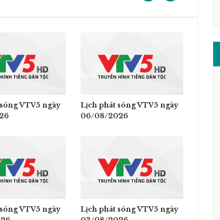
 sóng VTV5 ngày
Lịch phát sóng VTV5 ngày
26
06/08/2026
 sóng VTV5 ngày
Lịch phát sóng VTV5 ngày
026
03/08/2026