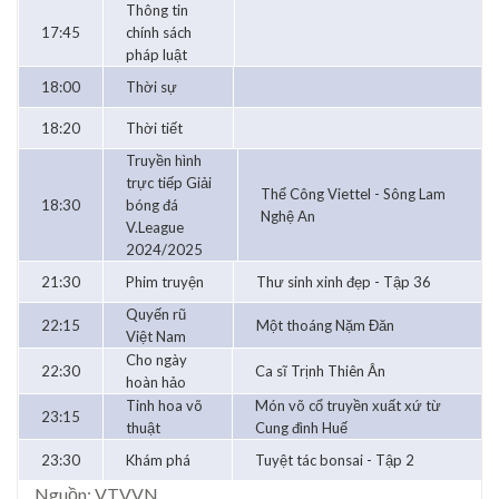
Thông tin
17:45
chính sách
pháp luật
18:00
Thời sự
18:20
Thời tiết
Truyền hình
trực tiếp Giải
Thể Công Viettel - Sông Lam
18:30
bóng đá
Nghệ An
V.League
2024/2025
21:30
Phim truyện
Thư sinh xinh đẹp - Tập 36
Quyến rũ
22:15
Một thoáng Nặm Đăn
Việt Nam
Cho ngày
22:30
Ca sĩ Trịnh Thiên Ân
hoàn hảo
Tinh hoa võ
Món võ cổ truyền xuất xứ từ
23:15
thuật
Cung đình Huế
23:30
Khám phá
Tuyệt tác bonsai - Tập 2
Nguồn: VTV.VN