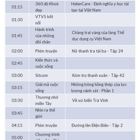
360 độ Khoẻ
HelenCare - Định nghĩa y học tái
01:15
đẹp
tạo tại Việt Nam
VTV5 kết
01:30
nối
Hành trình
Chàng trai vàng của làng Thể
01:45
của những
dục dụng cụ Việt Nam
đôi chân
02:00
Phim truyện
Nữ thanh tra tài ba - Tập 24
Kiến thức và
02:45
cuộc sống
03:00
Sitcom
Xóm trọ thanh xuân - Tập 42
Giải mã cuộc
Những bông hồng thép của lực
03:15
sống
lượng cảnh sát - Phần 1
Thương nhớ
03:30
Về xứ biển Trà Vinh
miền Tây
Nhìn ra thế
03:45
giới
04:15
Phim truyện
Đường lên Điện Biên - Tập 2
Chương trình
05:00