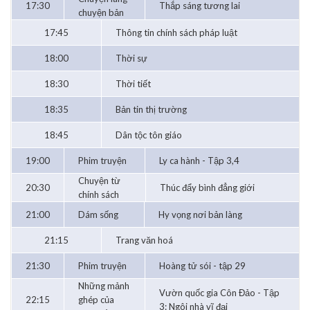
17:30
Thắp sáng tương lai
chuyện bản
17:45
Thông tin chính sách pháp luật
18:00
Thời sự
18:30
Thời tiết
18:35
Bản tin thị trường
18:45
Dân tộc tôn giáo
19:00
Phim truyện
Ly ca hành - Tập 3,4
Chuyện từ
20:30
Thúc đẩy bình đẳng giới
chính sách
21:00
Dám sống
Hy vọng nơi bản làng
21:15
Trang văn hoá
21:30
Phim truyện
Hoàng tử sói - tập 29
Những mảnh
Vườn quốc gia Côn Đảo - Tập
22:15
ghép của
3: Ngôi nhà vĩ đại