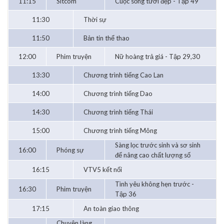
11:15
Sitcom
Cuộc sống tươi đẹp - Tập 49
11:30
Thời sự
11:50
Bản tin thể thao
12:00
Phim truyện
Nữ hoàng trả giá - Tập 29,30
13:30
Chương trình tiếng Cao Lan
14:00
Chương trình tiếng Dao
14:30
Chương trình tiếng Thái
15:00
Chương trình tiếng Mông
Sàng lọc trước sinh và sơ sinh
16:00
Phóng sự
để nâng cao chất lượng số
16:15
VTV5 kết nối
Tình yêu không hẹn trước -
16:30
Phim truyện
Tập 36
17:15
An toàn giao thông
Chuyện làng