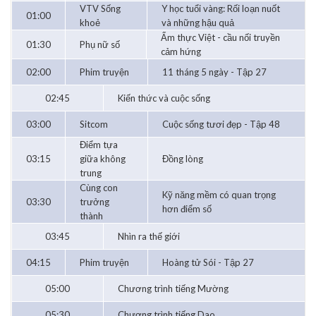
VTV Sống
Y học tuổi vàng: Rối loạn nuốt
01:00
khoẻ
và những hậu quả
Ẩm thực Việt - cầu nối truyền
01:30
Phụ nữ số
cảm hứng
02:00
Phim truyện
11 tháng 5 ngày - Tập 27
02:45
Kiến thức và cuộc sống
03:00
Sitcom
Cuộc sống tươi đẹp - Tập 48
Điểm tựa
03:15
giữa không
Đồng lòng
trung
Cùng con
Kỹ năng mềm có quan trọng
03:30
trưởng
hơn điểm số
thành
03:45
Nhìn ra thế giới
04:15
Phim truyện
Hoàng tử Sói - Tập 27
05:00
Chương trình tiếng Mường
05:30
Chương trình tiếng Dao