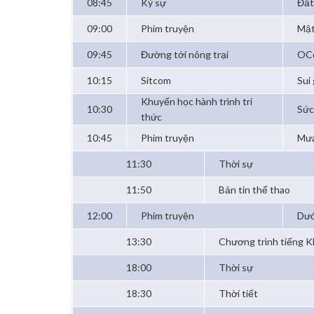
08:45
Ký sự
Đất
09:00
Phim truyện
Mật
09:45
Đường tới nông trại
OCo
10:15
Sitcom
Sui
Khuyến học hành trình tri
10:30
Sức
thức
10:45
Phim truyện
Mưa
11:30
Thời sự
11:50
Bản tin thể thao
12:00
Phim truyện
Dướ
13:30
Chương trình tiếng 
18:00
Thời sự
18:30
Thời tiết