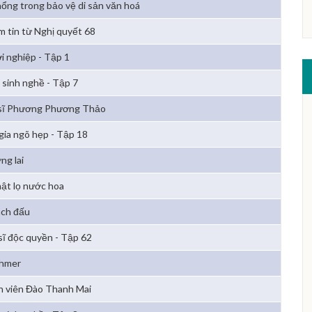
hổng trong bảo vệ di sản văn hoá
m tin từ Nghị quyết 68
i nghiệp - Tập 1
 sinh nghề - Tập 7
sĩ Phương Phương Thảo
 gia ngõ hẹp - Tập 18
ng lai
mật lọ nước hoa
ch đấu
sĩ độc quyền - Tập 62
Khmer
n viên Đào Thanh Mai