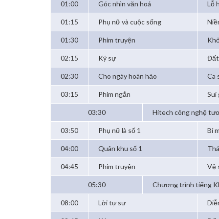
01:00
Góc nhìn văn hoá
Lỗ 
01:15
Phụ nữ và cuộc sống
Niề
01:30
Phim truyện
Khở
02:15
Ký sự
Đất
02:30
Cho ngày hoàn hảo
Ca 
03:15
Phim ngắn
Sui
03:30
Hitech công nghệ tươ
03:50
Phụ nữ là số 1
Bí 
04:00
Quân khu số 1
Thá
04:45
Phim truyện
Vệ 
05:30
Chương trình tiếng 
08:00
Lời tự sự
Diễ