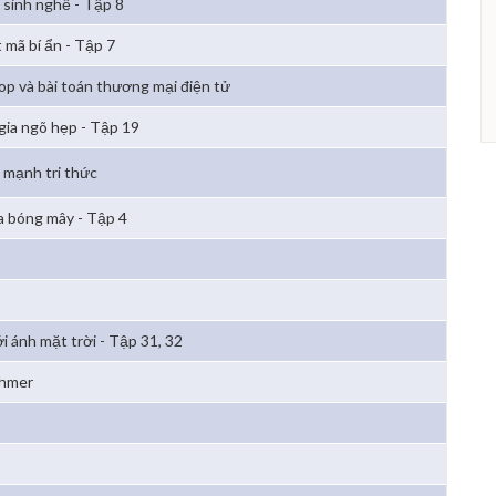
 sinh nghề - Tập 8
 mã bí ẩn - Tập 7
p và bài toán thương mại điện tử
 gia ngõ hẹp - Tập 19
 mạnh tri thức
 bóng mây - Tập 4
i ánh mặt trời - Tập 31, 32
Khmer