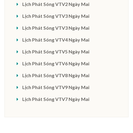
Lịch Phát Sóng VTV2 Ngày Mai
Lịch Phát Sóng VTV3 Ngày Mai
Lịch Phát Sóng VTV3 Ngày Mai
Lịch Phát Sóng VTV4 Ngày Mai
Lịch Phát Sóng VTV5 Ngày Mai
Lịch Phát Sóng VTV6 Ngày Mai
Lịch Phát Sóng VTV8 Ngày Mai
Lịch Phát Sóng VTV9 Ngày Mai
Lịch Phát Sóng VTV7 Ngày Mai