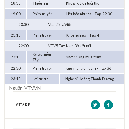
18:35
Thiếu nhi
Khoảng trời tuổi thơ
19:00
Phim truyện
Liệt hỏa như ca - Tập 29,30
20:30
Vua tiếng Việt
21:15
Phim truyện
Khởi nghiệp - Tập 4
22:00
VTV5 Tây Nam Bộ kết nối
Ký ức miền
22:15
Nhớ những mùa trâm
Tây
22:30
Phim truyện
Giữ mãi trong tim - Tập 36
23:15
Lời tự sự
Nghệ sĩ Hoàng Thanh Dương
Nguồn: VTV.VN
SHARE