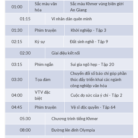
Sắc màu văn
Sắc màu Khmer vùng biên giới
01:00
hóa
An Giang
01:15
Vì nhân dân quên mình
01:30
Phim truyện
Khởi nghiệp - Tập 3
02:15
Ký sự
Đất sinh nghề - Tập 9
02:30
Giai điệu kết nối
03:15
Phim ngắn
Sui gia ngõ hẹp - Tập 20
Chuyển đổi số báo chí góp phần
03:30
Tọa đàm
thúc đẩy triển khai các ngành
công nghiệp văn hóa
VTV đặc
04:00
Cuộc đọ sức của ý chí - Tập 2
biệt
04:45
Phim truyện
Vệ sĩ độc quyền - Tập 64
05:30
Chương trình tiếng Khmer
08:00
Đường lên đỉnh Olympia