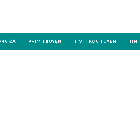
ÓNG ĐÁ
PHIM TRUYỆN
TIVI TRỰC TUYẾN
TIN