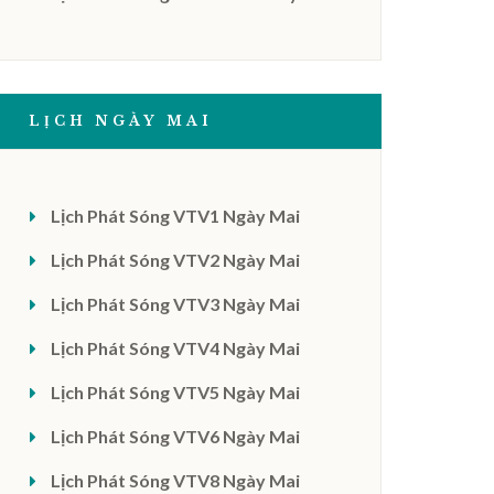
LỊCH NGÀY MAI
Lịch Phát Sóng VTV1 Ngày Mai
Lịch Phát Sóng VTV2 Ngày Mai
Lịch Phát Sóng VTV3 Ngày Mai
Lịch Phát Sóng VTV4 Ngày Mai
Lịch Phát Sóng VTV5 Ngày Mai
Lịch Phát Sóng VTV6 Ngày Mai
Lịch Phát Sóng VTV8 Ngày Mai