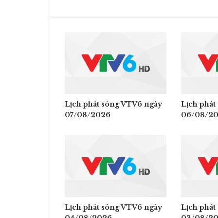
Lịch phát sóng VTV6 ngày
Lịch phát
07/08/2026
06/08/2
Lịch phát sóng VTV6 ngày
Lịch phát
04/08/2026
03/08/2