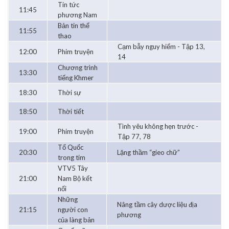
Tin tức
11:45
phương Nam
Bản tin thể
11:55
thao
Cạm bẫy nguy hiểm - Tập 13,
12:00
Phim truyện
14
Chương trình
13:30
tiếng Khmer
18:30
Thời sự
18:50
Thời tiết
Tình yêu không hẹn trước -
19:00
Phim truyện
Tập 77, 78
Tổ Quốc
20:30
Lặng thầm “gieo chữ”
trong tim
VTV5 Tây
21:00
Nam Bộ kết
nối
Những
Nâng tầm cây dược liệu địa
21:15
người con
phương
của làng bản