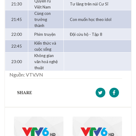
Quyến rũ
21:30
Tư lăng trên núi Cư Sĩ
Việt Nam
Cùng con
21:45
trưởng
Con muốn học theo idol
thành
22:00
Phim truyện
Đội cứu hộ - Tập 8
Kiến thức và
22:45
cuộc sống
Không gian
23:00
văn hoá nghệ
thuật
Nguồn: VTV.VN
SHARE