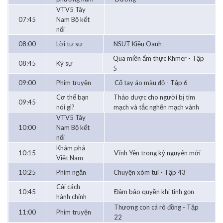
VTV5 Tây
07:45
Nam Bộ kết
nối
08:00
Lời tự sự
NSUT Kiều Oanh
Qua miền ẩm thực Khmer - Tập
08:45
Ký sự
5
09:00
Phim truyện
Cổ tay áo màu đỏ - Tập 6
Cơ thể bạn
Thảo dược cho người bị tim
09:45
nói gì?
mạch và tắc nghẽn mạch vành
VTV5 Tây
10:00
Nam Bộ kết
nối
Khám phá
10:15
Vĩnh Yên trong kỷ nguyên mới
Việt Nam
10:25
Phim ngắn
Chuyện xóm tui - Tập 43
Cải cách
10:45
Đảm bảo quyền khi tinh gọn
hành chính
Thương con cá rô đồng - Tập
11:00
Phim truyện
22