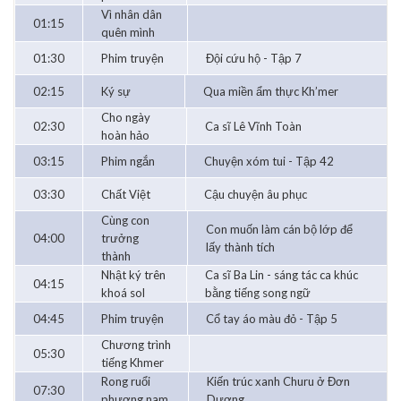
Vì nhân dân
01:15
quên mình
01:30
Phim truyện
Đội cứu hộ - Tập 7
02:15
Ký sự
Qua miền ẩm thực Kh’mer
Cho ngày
02:30
Ca sĩ Lê Vĩnh Toàn
hoàn hảo
03:15
Phim ngắn
Chuyện xóm tui - Tập 42
03:30
Chất Việt
Cậu chuyện âu phục
Cùng con
Con muốn làm cán bộ lớp để
04:00
trưởng
lấy thành tích
thành
Nhật ký trên
Ca sĩ Ba Lin - sáng tác ca khúc
04:15
khoá sol
bằng tiếng song ngữ
04:45
Phim truyện
Cổ tay áo màu đỏ - Tập 5
Chương trình
05:30
tiếng Khmer
Rong ruổi
Kiến trúc xanh Churu ở Đơn
07:30
phương nam
Dương