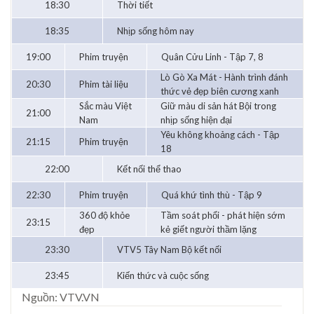
18:30
Thời tiết
18:35
Nhịp sống hôm nay
19:00
Phim truyện
Quân Cửu Linh - Tập 7, 8
Lò Gò Xa Mát - Hành trình đánh
20:30
Phim tài liệu
thức vẻ đẹp biên cương xanh
Sắc màu Việt
Giữ màu di sản hát Bội trong
21:00
Nam
nhịp sống hiện đại
Yêu không khoảng cách - Tập
21:15
Phim truyện
18
22:00
Kết nối thể thao
22:30
Phim truyện
Quá khứ tình thù - Tập 9
360 độ khỏe
Tầm soát phổi - phát hiện sớm
23:15
đẹp
kẻ giết người thầm lặng
23:30
VTV5 Tây Nam Bộ kết nối
23:45
Kiến thức và cuộc sống
Nguồn: VTV.VN