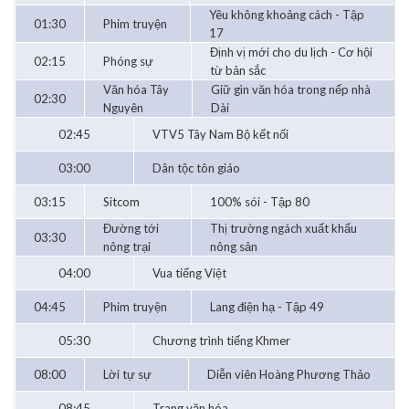
Yêu không khoảng cách - Tập
01:30
Phim truyện
17
Định vị mới cho du lịch - Cơ hội
02:15
Phóng sự
từ bản sắc
Văn hóa Tây
Giữ gìn văn hóa trong nếp nhà
02:30
Nguyên
Dài
02:45
VTV5 Tây Nam Bộ kết nối
03:00
Dân tộc tôn giáo
03:15
Sitcom
100% sói - Tập 80
Đường tới
Thị trường ngách xuất khẩu
03:30
nông trại
nông sản
04:00
Vua tiếng Việt
04:45
Phim truyện
Lang điện hạ - Tập 49
05:30
Chương trình tiếng Khmer
08:00
Lời tự sự
Diễn viên Hoàng Phương Thảo
08:45
Trang văn hóa