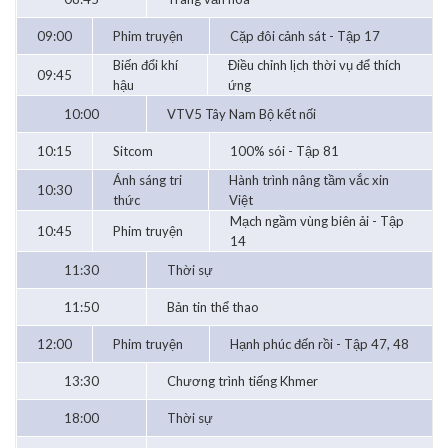
09:00
Phim truyện
Cặp đôi cảnh sát - Tập 17
Biến đổi khí
Điều chỉnh lịch thời vụ để thích
09:45
hậu
ứng
10:00
VTV5 Tây Nam Bộ kết nối
10:15
Sitcom
100% sói - Tập 81
Ánh sáng tri
Hành trình nâng tầm vắc xin
10:30
thức
Việt
Mạch ngầm vùng biên ải - Tập
10:45
Phim truyện
14
11:30
Thời sự
11:50
Bản tin thể thao
12:00
Phim truyện
Hạnh phúc đến rồi - Tập 47, 48
13:30
Chương trình tiếng Khmer
18:00
Thời sự