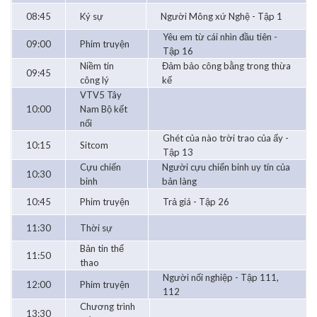
08:45
Ký sự
Người Mông xứ Nghệ - Tập 1
Yêu em từ cái nhìn đầu tiên -
09:00
Phim truyện
Tập 16
Niềm tin
Đảm bảo công bằng trong thừa
09:45
công lý
kế
VTV5 Tây
10:00
Nam Bộ kết
nối
Ghét của nào trời trao của ấy -
10:15
Sitcom
Tập 13
Cựu chiến
Người cựu chiến binh uy tín của
10:30
binh
bản làng
10:45
Phim truyện
Trả giá - Tập 26
11:30
Thời sự
Bản tin thể
11:50
thao
Người nối nghiệp - Tập 111,
12:00
Phim truyện
112
Chương trình
13:30