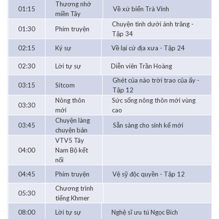
Thương nhớ
01:15
Về xứ biển Trà Vinh
miền Tây
Chuyện tình dưới ánh trăng -
01:30
Phim truyện
Tập 34
02:15
Ký sự
Về lại cứ địa xưa - Tập 24
02:30
Lời tự sự
Diễn viên Trần Hoàng
Ghét của nào trời trao của ấy -
03:15
Sitcom
Tập 12
Nông thôn
Sức sống nông thôn mới vùng
03:30
mới
cao
Chuyện làng
03:45
Sẵn sàng cho sinh kế mới
chuyện bản
VTV5 Tây
04:00
Nam Bộ kết
nối
04:45
Phim truyện
Vệ sỹ độc quyền - Tập 12
Chương trình
05:30
tiếng Khmer
08:00
Lời tự sự
Nghệ sĩ ưu tú Ngọc Bích