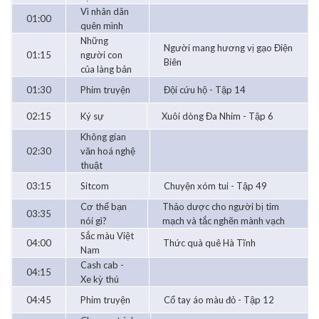
Vì nhân dân
01:00
quên mình
Những
Người mang hương vị gạo Điện
01:15
người con
Biên
của làng bản
01:30
Phim truyện
Đội cứu hộ - Tập 14
02:15
Ký sự
Xuôi dòng Đa Nhim - Tập 6
Không gian
02:30
văn hoá nghệ
thuật
03:15
Sitcom
Chuyện xóm tui - Tập 49
Cơ thể bạn
Thảo dược cho người bị tim
03:35
nói gì?
mạch và tắc nghẽn mành vạch
Sắc màu Việt
04:00
Thức quà quê Hà Tĩnh
Nam
Cash cab -
04:15
Xe kỳ thú
04:45
Phim truyện
Cổ tay áo màu đỏ - Tập 12