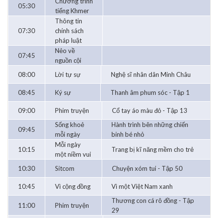
Chương trình
05:30
tiếng Khmer
Thông tin
07:30
chính sách
pháp luật
Nẻo về
07:45
nguồn cội
08:00
Lời tự sự
Nghệ sĩ nhân dân Minh Châu
08:45
Ký sự
Thanh âm phum sóc - Tập 1
09:00
Phim truyện
Cổ tay áo màu đỏ - Tập 13
Sống khoẻ
Hành trình bên những chiến
09:45
mỗi ngày
binh bé nhỏ
Mỗi ngày
10:15
Trang bị kĩ năng mềm cho trẻ
một niềm vui
10:30
Sitcom
Chuyện xóm tui - Tập 50
10:45
Vì cộng đồng
Vì một Việt Nam xanh
Thương con cá rô đồng - Tập
11:00
Phim truyện
29