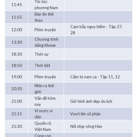
Tin tức
11:45
phương Nam
Bản tin thể
11:55
thao
Cạm bẫy nguy hiểm - Tập 27,
12:00
Phim truyện
28
Chương trình
13:30
tiếng Khmer
18:30
Thời sự
18:50
Thời tiết
19:00
Phim truyện
Cẩm tú nam ca - Tập 11, 12
Nhìn ra thế
20:30
giới
Vấn đề hôm
21:00
Giữ hình ảnh đẹp du lịch
nay
Vì nước vì
21:15
Vượt lên số phận
dân
Quyến rũ
21:30
Nối nhịp sông Hàn
Việt Nam
Cùng con