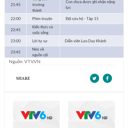
Con chưa được ghi nhận năng
21:45
trưởng
lực
thành
22:00
Phim truyện
Đội cứu hộ - Tập 15
Kiến thức và
22:45
cuộc sống
23:00
Lời tự sự
Diễn viên Lưu Duy Khánh
Nẻo về
23:45
nguồn cội
Nguồn: VTV.VN
SHARE