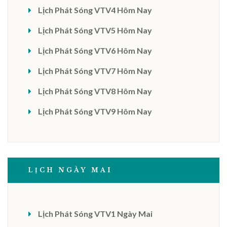
Lịch Phát Sóng VTV4 Hôm Nay
Lịch Phát Sóng VTV5 Hôm Nay
Lịch Phát Sóng VTV6 Hôm Nay
Lịch Phát Sóng VTV7 Hôm Nay
Lịch Phát Sóng VTV8 Hôm Nay
Lịch Phát Sóng VTV9 Hôm Nay
LỊCH NGÀY MAI
Lịch Phát Sóng VTV1 Ngày Mai