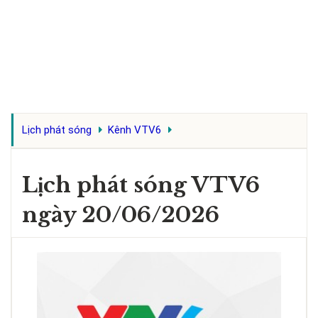
Lịch phát sóng
Kênh VTV6
Lịch phát sóng VTV6
ngày 20/06/2026