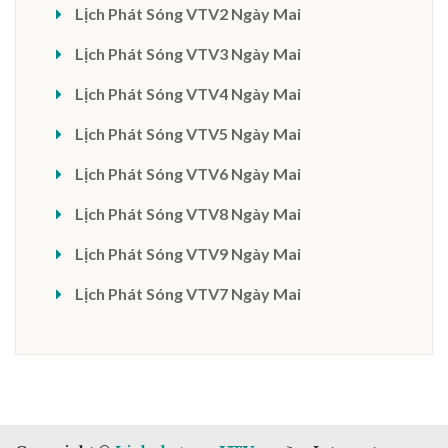
Lịch Phát Sóng VTV2 Ngày Mai
Lịch Phát Sóng VTV3 Ngày Mai
Lịch Phát Sóng VTV4 Ngày Mai
Lịch Phát Sóng VTV5 Ngày Mai
Lịch Phát Sóng VTV6 Ngày Mai
Lịch Phát Sóng VTV8 Ngày Mai
Lịch Phát Sóng VTV9 Ngày Mai
Lịch Phát Sóng VTV7 Ngày Mai