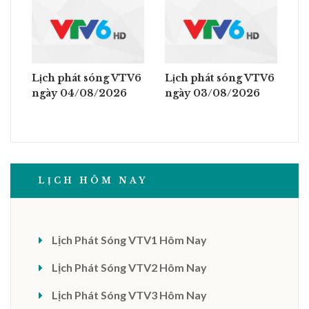
Lịch phát sóng VTV6
Lịch phát sóng VTV6
ngày 04/08/2026
ngày 03/08/2026
LỊCH HÔM NAY
Lịch Phát Sóng VTV1 Hôm Nay
Lịch Phát Sóng VTV2 Hôm Nay
Lịch Phát Sóng VTV3 Hôm Nay