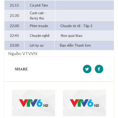
21:15
Cà phê Tám
Cash cab -
21:30
Xe kỳ thú
22:00
Phim truyện
Chuyện tử tế - Tập 2
22:45
Chuyện nghề
Non quai thao
23:00
Lời tự sự
Đạo diễn Thanh Sơn
Nguồn: VTV.VN
SHARE