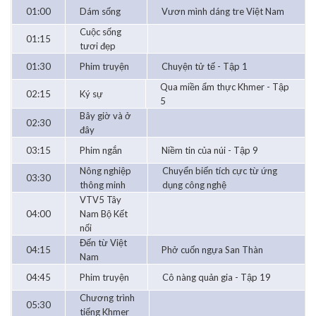
01:00
Dám sống
Vươn mình dáng tre Việt Nam
Cuộc sống
01:15
tươi đẹp
01:30
Phim truyện
Chuyện tử tế - Tập 1
Qua miền ẩm thực Khmer - Tập
02:15
Ký sự
5
Bây giờ và ở
02:30
đây
03:15
Phim ngắn
Niềm tin của núi - Tập 9
Nông nghiệp
Chuyển biến tích cực từ ứng
03:30
thông minh
dụng công nghệ
VTV5 Tây
04:00
Nam Bộ Kết
nối
Đến từ Việt
04:15
Phở cuốn ngựa San Thàn
Nam
04:45
Phim truyện
Cô nàng quản gia - Tập 19
Chương trình
05:30
tiếng Khmer