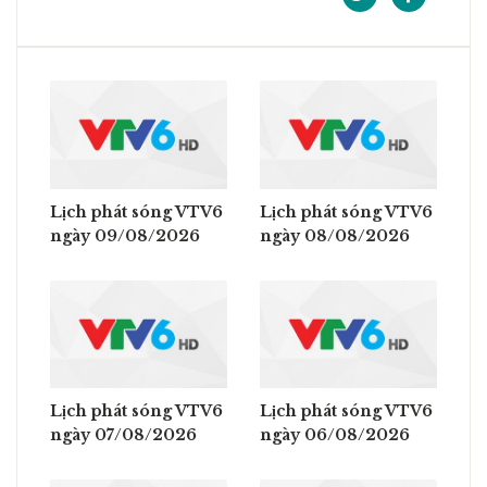
Lịch phát sóng VTV6
Lịch phát sóng VTV6
ngày 09/08/2026
ngày 08/08/2026
Lịch phát sóng VTV6
Lịch phát sóng VTV6
ngày 07/08/2026
ngày 06/08/2026