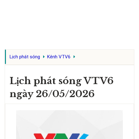
Lịch phát sóng
Kênh VTV6
Lịch phát sóng VTV6
ngày 26/05/2026