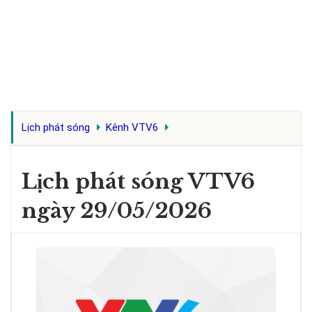
Lịch phát sóng
Kênh VTV6
Lịch phát sóng VTV6
ngày 29/05/2026