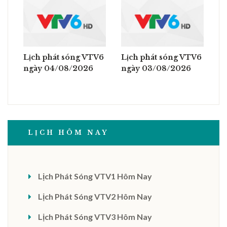
Lịch phát sóng VTV6
Lịch phát sóng VTV6
ngày 04/08/2026
ngày 03/08/2026
LỊCH HÔM NAY
Lịch Phát Sóng VTV1 Hôm Nay
Lịch Phát Sóng VTV2 Hôm Nay
Lịch Phát Sóng VTV3 Hôm Nay