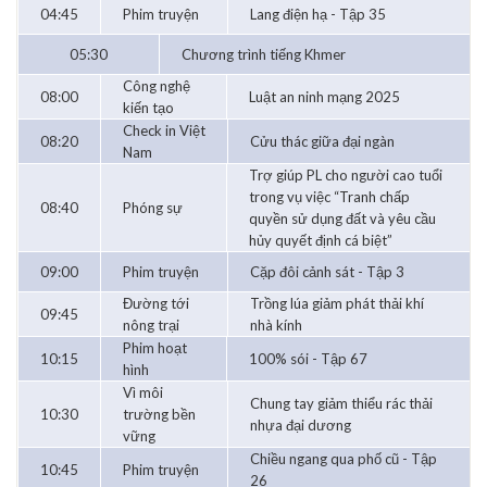
04:45
Phim truyện
Lang điện hạ - Tập 35
05:30
Chương trình tiếng Khmer
Công nghệ
08:00
Luật an ninh mạng 2025
kiến tạo
Check in Việt
08:20
Cửu thác giữa đại ngàn
Nam
Trợ giúp PL cho người cao tuổi
trong vụ việc “Tranh chấp
08:40
Phóng sự
quyền sử dụng đất và yêu cầu
hủy quyết định cá biệt”
09:00
Phim truyện
Cặp đôi cảnh sát - Tập 3
Đường tới
Trồng lúa giảm phát thải khí
09:45
nông trại
nhà kính
Phim hoạt
10:15
100% sói - Tập 67
hình
Vì môi
Chung tay giảm thiểu rác thải
10:30
trường bền
nhựa đại dương
vững
Chiều ngang qua phố cũ - Tập
10:45
Phim truyện
26