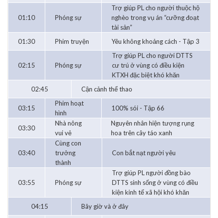
Trợ giúp PL cho người thuộc hộ
01:10
Phóng sự
nghèo trong vụ án “cưỡng đoạt
tài sản”
01:30
Phim truyện
Yêu không khoảng cách - Tập 3
Trợ giúp PL cho người DTTS
02:15
Phóng sự
cư trú ở vùng có điều kiện
KTXH đặc biệt khó khăn
02:45
Cận cảnh thể thao
Phim hoạt
03:15
100% sói - Tập 66
hình
Nhà nông
Nguyên nhân hiện tượng rụng
03:30
vui vẻ
hoa trên cây táo xanh
Cùng con
03:40
trưởng
Con bắt nạt người yêu
thành
Trợ giúp PL người đồng bào
03:55
Phóng sự
DTTS sinh sống ở vùng có điều
kiện kinh tế xã hội khó khăn
04:15
Bây giờ và ở đây