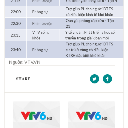
21:15
Phim truyện
Yêu không khoảng cách - Tập 4
Trợ giúp PL cho người DTTS
22:00
Phóng sự
có điều kiện kinh tế khó khăn
Oan gia phòng cấp cứu - Tập
22:30
Phim truyện
21
VTV sống
Y tế vì dân: Phát triển y học cổ
23:15
khỏe
truyền trong giai đoạn mới
Trợ giúp PL cho người DTTS
23:40
Phóng sự
cư trú ở vùng có điều kiện
KTXH đặc biệt khó khăn
Nguồn: VTV.VN
SHARE