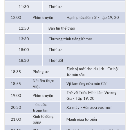
11:30
Thời sự
12:00
Phim truyện
Hạnh phúc đến rồi - Tập 19, 20
12:50
Bản tin thể thao
13:30
Chương trình tiếng Khmer
18:00
Thời sự
18:30
Thời tiết
Định vị mới cho du lịch - Cơ hội
18:35
Phóng sự
từ bản sắc
Nét ẩm thực
18:55
Vịt lam ống nứa bản Cỏi
Việt
Trở về Triều Minh làm Vương
19:00
Phim truyện
Gia - Tập 19, 20
Tổ quốc
20:30
Xứ mây - Hồn xưa vóc mới
trong tim
Kinh tế đồng
21:00
Mạnh giàu từ biển
bằng