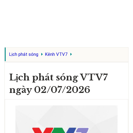
Lịch phát sóng
Kênh VTV7
Lịch phát sóng VTV7
ngày 02/07/2026