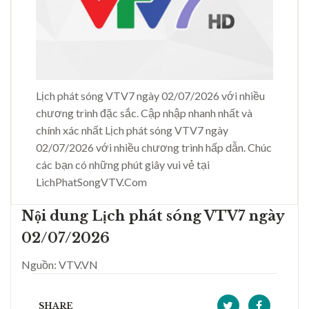
Lịch phát sóng VTV7 ngày 02/07/2026 với nhiều
chương trình đặc sắc. Cập nhập nhanh nhất và
chính xác nhất Lịch phát sóng VTV7 ngày
02/07/2026 với nhiều chương trình hấp dẫn. Chúc
các bạn có những phút giây vui vẻ tại
LichPhatSongVTV.Com
Nội dung Lịch phát sóng VTV7 ngày
02/07/2026
Nguồn: VTV.VN
SHARE