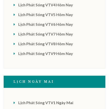
Lịch Phát Sóng VTV4 Hôm Nay
Lịch Phát Sóng VTV5 Hôm Nay
Lịch Phát Sóng VTV6 Hôm Nay
Lịch Phát Sóng VTV7 Hôm Nay
Lịch Phát Sóng VTV8 Hôm Nay
Lịch Phát Sóng VTV9 Hôm Nay
LỊCH NGÀY MAI
Lịch Phát Sóng VTV1 Ngày Mai