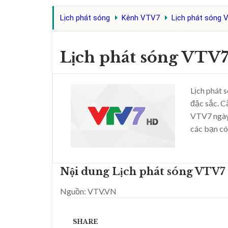
Lịch phát sóng
Kênh VTV7
Lịch phát sóng 
Lịch phát sóng VTV
Lịch phát 
đặc sắc. C
VTV7 ngày
các bạn có
Nội dung Lịch phát sóng VTV7
Nguồn: VTV.VN
SHARE