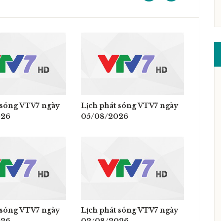
 sóng VTV7 ngày
Lịch phát sóng VTV7 ngày
026
05/08/2026
 sóng VTV7 ngày
Lịch phát sóng VTV7 ngày
026
02/08/2026