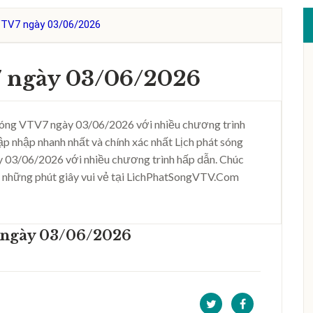
VTV7 ngày 03/06/2026
7 ngày 03/06/2026
sóng VTV7 ngày 03/06/2026 với nhiều chương trình
ập nhập nhanh nhất và chính xác nhất Lịch phát sóng
 03/06/2026 với nhiều chương trình hấp dẫn. Chúc
 những phút giây vui vẻ tại LichPhatSongVTV.Com
 ngày 03/06/2026