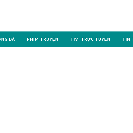
ÓNG ĐÁ
PHIM TRUYỆN
TIVI TRỰC TUYẾN
TIN