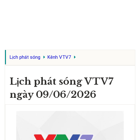
Lịch phát sóng
Kênh VTV7
Lịch phát sóng VTV7
ngày 09/06/2026