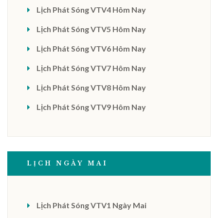
Lịch Phát Sóng VTV4 Hôm Nay
Lịch Phát Sóng VTV5 Hôm Nay
Lịch Phát Sóng VTV6 Hôm Nay
Lịch Phát Sóng VTV7 Hôm Nay
Lịch Phát Sóng VTV8 Hôm Nay
Lịch Phát Sóng VTV9 Hôm Nay
LỊCH NGÀY MAI
Lịch Phát Sóng VTV1 Ngày Mai