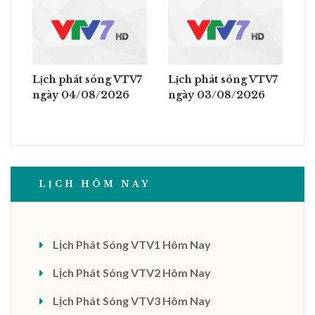
Lịch phát sóng VTV7
Lịch phát sóng VTV7
ngày 04/08/2026
ngày 03/08/2026
LỊCH HÔM NAY
Lịch Phát Sóng VTV1 Hôm Nay
Lịch Phát Sóng VTV2 Hôm Nay
Lịch Phát Sóng VTV3 Hôm Nay