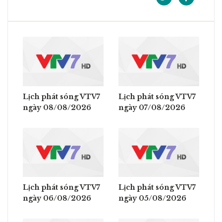
Lịch phát sóng VTV7
Lịch phát sóng VTV7
ngày 08/08/2026
ngày 07/08/2026
Lịch phát sóng VTV7
Lịch phát sóng VTV7
ngày 06/08/2026
ngày 05/08/2026