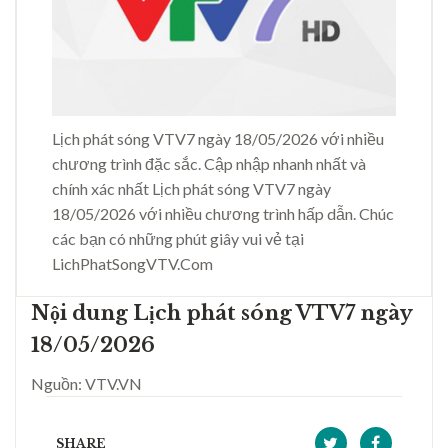
Lịch phát sóng VTV7 ngày 18/05/2026 với nhiều
chương trình đặc sắc. Cập nhập nhanh nhất và
chính xác nhất Lịch phát sóng VTV7 ngày
18/05/2026 với nhiều chương trình hấp dẫn. Chúc
các bạn có những phút giây vui vẻ tại
LichPhatSongVTV.Com
Nội dung Lịch phát sóng VTV7 ngày
18/05/2026
Nguồn: VTV.VN
SHARE