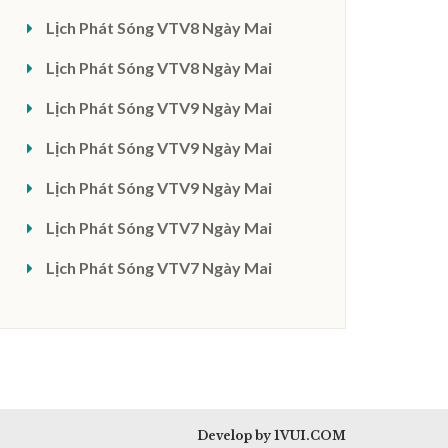
Lịch Phát Sóng VTV8 Ngày Mai
Lịch Phát Sóng VTV8 Ngày Mai
Lịch Phát Sóng VTV9 Ngày Mai
Lịch Phát Sóng VTV9 Ngày Mai
Lịch Phát Sóng VTV9 Ngày Mai
Lịch Phát Sóng VTV7 Ngày Mai
Lịch Phát Sóng VTV7 Ngày Mai
Develop by 1VUI.COM