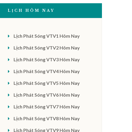
LỊCH HÔM NAY
Lịch Phát Sóng VTV1 Hôm Nay
Lịch Phát Sóng VTV2 Hôm Nay
Lịch Phát Sóng VTV3 Hôm Nay
Lịch Phát Sóng VTV4 Hôm Nay
Lịch Phát Sóng VTV5 Hôm Nay
Lịch Phát Sóng VTV6 Hôm Nay
Lịch Phát Sóng VTV7 Hôm Nay
Lịch Phát Sóng VTV8 Hôm Nay
Lịch Phát Sóng VTV9 Hôm Nay