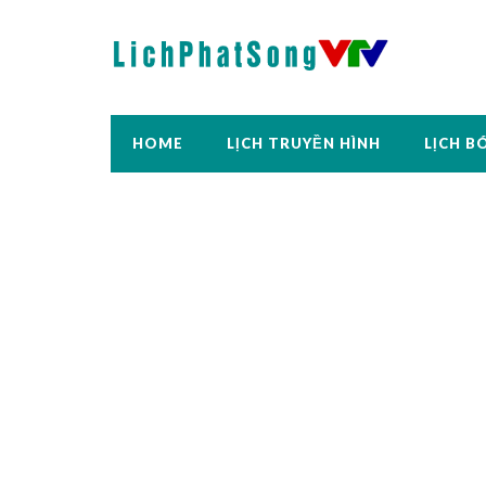
HOME
LỊCH TRUYỀN HÌNH
LỊCH B