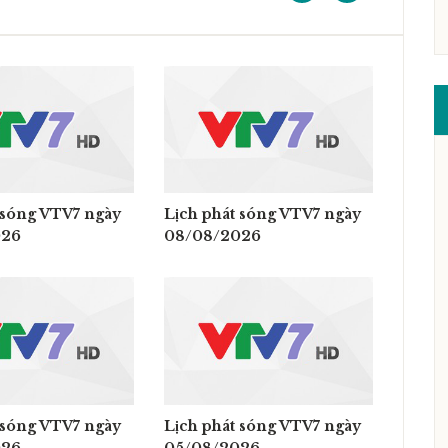
 sóng VTV7 ngày
Lịch phát sóng VTV7 ngày
026
08/08/2026
 sóng VTV7 ngày
Lịch phát sóng VTV7 ngày
026
05/08/2026