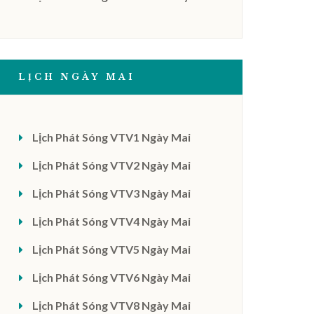
LỊCH NGÀY MAI
Lịch Phát Sóng VTV1 Ngày Mai
Lịch Phát Sóng VTV2 Ngày Mai
Lịch Phát Sóng VTV3 Ngày Mai
Lịch Phát Sóng VTV4 Ngày Mai
Lịch Phát Sóng VTV5 Ngày Mai
Lịch Phát Sóng VTV6 Ngày Mai
Lịch Phát Sóng VTV8 Ngày Mai