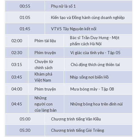
00:55
Phụ nữ là số 1
01:05
Kiến tạo và Đồng hành cùng doanh nghiệp
01:45
VTV5 Tây Nguyên kết nối
Bác sĩ Trần Duy Hưng - Một
02:00
Phim tài liệu
phẩm cách Hà Nội
02:30
Phim truyện
Vị giác của tình yêu - Tập 05
Chuyện từ
03:15
Chủ động thích ứng thiên tai
chính sách
Khám phá
03:45
Nhịp sống nơi biển Hồ
Việt Nam
04:00
Phim truyện
Mưa bóng mây - Tập 08
Những
04:45
người con
Những bông hoa trên đỉnh núi
của làng bản
05:00
Chương trình tiếng Vân Kiều
05:30
Chương trình tiếng Gié Triêng