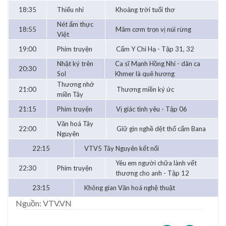
18:35
Thiếu nhi
Khoảng trời tuổi thơ
Nét ẩm thực
18:55
Mâm cơm trọn vị núi rừng
Việt
19:00
Phim truyện
Cẩm Y Chi Hạ - Tập 31, 32
Nhật ký trên
Ca sĩ Mạnh Hồng Nhi - dân ca
20:30
Sol
Khmer là quê hương
Thương nhớ
21:00
Thương miền ký ức
miền Tây
21:15
Phim truyện
Vị giác tình yêu - Tập 06
Văn hoá Tây
22:00
Giữ gìn nghề dệt thổ cẩm Bana
Nguyên
22:15
VTV5 Tây Nguyên kết nối
Yêu em người chữa lành vết
22:30
Phim truyện
thương cho anh - Tập 12
23:15
Không gian Văn hoá nghệ thuật
Nguồn: VTV.VN