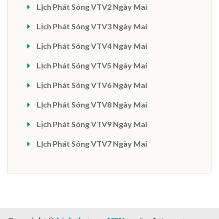
Lịch Phát Sóng VTV2 Ngày Mai
Lịch Phát Sóng VTV3 Ngày Mai
Lịch Phát Sóng VTV4 Ngày Mai
Lịch Phát Sóng VTV5 Ngày Mai
Lịch Phát Sóng VTV6 Ngày Mai
Lịch Phát Sóng VTV8 Ngày Mai
Lịch Phát Sóng VTV9 Ngày Mai
Lịch Phát Sóng VTV7 Ngày Mai