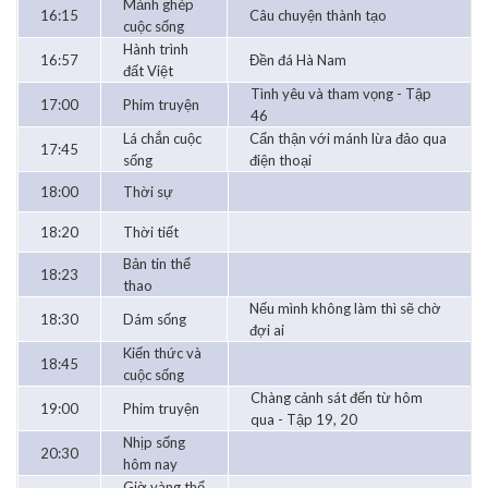
Mảnh ghép
16:15
Câu chuyện thành tạo
cuộc sống
Hành trình
16:57
Đền đá Hà Nam
đất Việt
Tình yêu và tham vọng - Tập
17:00
Phim truyện
46
Lá chắn cuộc
Cẩn thận với mánh lừa đảo qua
17:45
sống
điện thoại
18:00
Thời sự
18:20
Thời tiết
Bản tin thể
18:23
thao
Nếu mình không làm thì sẽ chờ
18:30
Dám sống
đợi ai
Kiến thức và
18:45
cuộc sống
Chàng cảnh sát đến từ hôm
19:00
Phim truyện
qua - Tập 19, 20
Nhịp sống
20:30
hôm nay
Giờ vàng thể