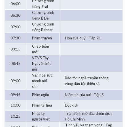
Chương trình
06:00
tiếng J’rai
Chương trình
06:30
tiếng Ê Đê
Chương trình
07:00
tiếng Bahnar
07:30
Phim truyện
Hoa của quỷ - Tập 21
Chào tuần
08:15
mới
VTV5 Tây
08:45
Nguyên kết
nối
Văn hoá sức
Bảo tồn nghề truyền thống
09:00
mạnh nội
vùng dân tộc thiểu số
sinh
09:45
Phim ngắn
Niềm tin của núi - Tập 5
10:00
Phim tài liệu
Đột kích
Nhật ký
Trận đánh mở đầu chiến dịch
10:25
người Việt
Hồ Chí Minh
Tình yêu và tham vọng - Tập