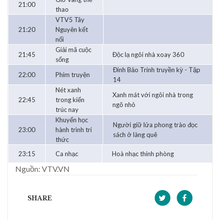
21:00
thao
VTV5 Tây
21:20
Nguyên kết
nối
Giải mã cuộc
21:45
Độc lạ ngôi nhà xoay 360
sống
Đinh Bảo Trinh truyền kỳ - Tập
22:00
Phim truyện
14
Nét xanh
Xanh mát với ngôi nhà trong
22:45
trong kiến
ngõ nhỏ
trúc nay
Khuyến học
Người giữ lửa phong trào đọc
23:00
hành trình tri
sách ở làng quê
thức
23:15
Ca nhạc
Hoà nhạc thính phòng
Nguồn: VTV.VN
SHARE