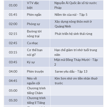
VTV đặc
Nguyễn Ái Quốc ẩn số từ nước
01:00
biệt
Pháp
01:45
Phim ngắn
Niềm tin của núi - Tập 5
Xây dựng nông thôn mới ở
02:00
Phóng sự
Quảng Ninh
Đường tới
02:15
Phát triển hệ sinh thái rừng
nông trại
02:45
Ca nhạc
Cơ thể bạn
Hạn chế giảm trí nhớ tuổi trung
03:15
nói gì?
niên
Mật mã Đồng Tháp Mười - Tập
03:45
Ký sự
2
04:00
Phim truyện
Saree yêu dấu - Tập 13
Nẻo về
Kim Sơn nhớ ơn tiền nhân thuở
04:45
nguồn cội
trước
Chương trình
05:00
tiếng Chăm
Chương trình
05:30
tiếng S’Tiêng