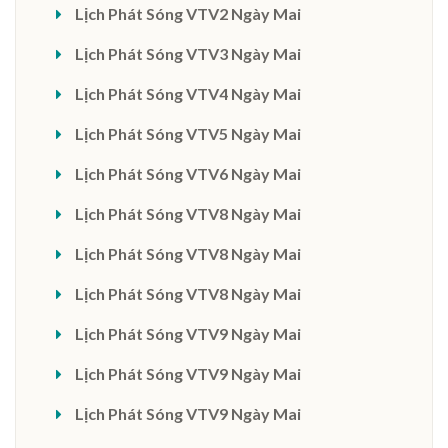
Lịch Phát Sóng VTV2 Ngày Mai
Lịch Phát Sóng VTV3 Ngày Mai
Lịch Phát Sóng VTV4 Ngày Mai
Lịch Phát Sóng VTV5 Ngày Mai
Lịch Phát Sóng VTV6 Ngày Mai
Lịch Phát Sóng VTV8 Ngày Mai
Lịch Phát Sóng VTV8 Ngày Mai
Lịch Phát Sóng VTV8 Ngày Mai
Lịch Phát Sóng VTV9 Ngày Mai
Lịch Phát Sóng VTV9 Ngày Mai
Lịch Phát Sóng VTV9 Ngày Mai