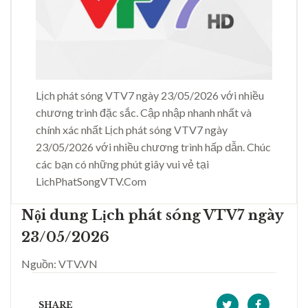
Lịch phát sóng VTV7 ngày 23/05/2026 với nhiều
chương trình đặc sắc. Cập nhập nhanh nhất và
chính xác nhất Lịch phát sóng VTV7 ngày
23/05/2026 với nhiều chương trình hấp dẫn. Chúc
các bạn có những phút giây vui vẻ tại
LichPhatSongVTV.Com
Nội dung Lịch phát sóng VTV7 ngày
23/05/2026
Nguồn: VTV.VN
SHARE