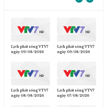
Lịch phát sóng VTV7
Lịch phát sóng VTV7
ngày 09/08/2026
ngày 09/08/2026
Lịch phát sóng VTV7
Lịch phát sóng VTV7
ngày 08/08/2026
ngày 07/08/2026