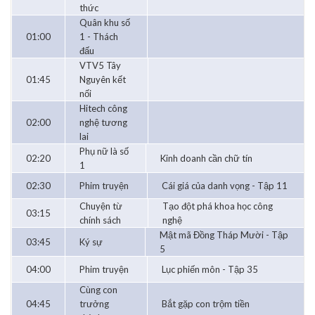
thức
Quân khu số
01:00
1 - Thách
đấu
VTV5 Tây
01:45
Nguyên kết
nối
Hitech công
02:00
nghệ tương
lai
Phụ nữ là số
02:20
Kinh doanh cần chữ tín
1
02:30
Phim truyện
Cái giá của danh vọng - Tập 11
Chuyện từ
Tạo đột phá khoa học công
03:15
chính sách
nghệ
Mật mã Đồng Tháp Mười - Tập
03:45
Ký sự
5
04:00
Phim truyện
Lục phiến môn - Tập 35
Cùng con
04:45
trưởng
Bắt gặp con trộm tiền