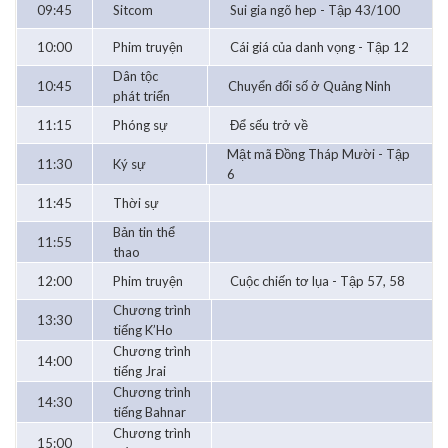
09:45
Sitcom
Sui gia ngõ hep - Tập 43/100
10:00
Phim truyện
Cái giá của danh vọng - Tập 12
Dân tộc
10:45
Chuyển đổi số ở Quảng Ninh
phát triển
11:15
Phóng sự
Để sếu trở về
Mật mã Đồng Tháp Mười - Tập
11:30
Ký sự
6
11:45
Thời sự
Bản tin thể
11:55
thao
12:00
Phim truyện
Cuộc chiến tơ lụa - Tập 57, 58
Chương trình
13:30
tiếng K’Ho
Chương trình
14:00
tiếng Jrai
Chương trình
14:30
tiếng Bahnar
Chương trình
15:00