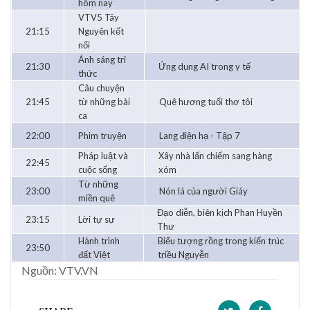
hôm nay
VTV5 Tây
21:15
Nguyên kết
nối
Ánh sáng tri
21:30
Ứng dụng AI trong y tế
thức
Câu chuyện
21:45
từ những bài
Quê hương tuổi thơ tôi
ca
22:00
Phim truyện
Lang điện hạ - Tập 7
Pháp luật và
Xây nhà lấn chiếm sang hàng
22:45
cuộc sống
xóm
Từ những
23:00
Nón lá của người Giáy
miền quê
Đạo diễn, biên kịch Phan Huyền
23:15
Lời tự sự
Thư
Hành trình
Biểu tượng rồng trong kiến trúc
23:50
đất Việt
triều Nguyễn
Nguồn: VTV.VN