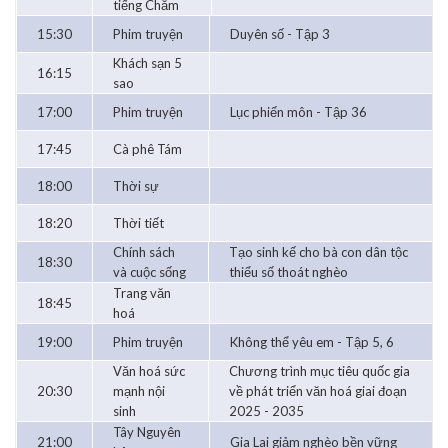
tiếng Chăm
15:30
Phim truyện
Duyên số - Tập 3
Khách sạn 5
16:15
sao
17:00
Phim truyện
Lục phiến môn - Tập 36
17:45
Cà phê Tám
18:00
Thời sự
18:20
Thời tiết
Chính sách
Tạo sinh kế cho bà con dân tộc
18:30
và cuộc sống
thiểu số thoát nghèo
Trang văn
18:45
hoá
19:00
Phim truyện
Không thể yêu em - Tập 5, 6
Văn hoá sức
Chương trình mục tiêu quốc gia
20:30
mạnh nội
về phát triển văn hoá giai đoạn
sinh
2025 - 2035
Tây Nguyên
21:00
Gia Lai giảm nghèo bền vững