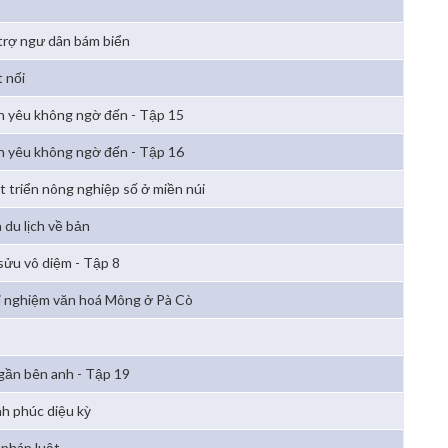
trợ ngư dân bám biển
 nối
h yêu không ngờ đến - Tập 15
h yêu không ngờ đến - Tập 16
t triển nông nghiệp số ở miền núi
 du lịch về bản
sửu vô diệm - Tập 8
i nghiệm văn hoá Mông ở Pà Cò
 gần bên anh - Tập 19
h phúc diệu kỳ
 pháp luật