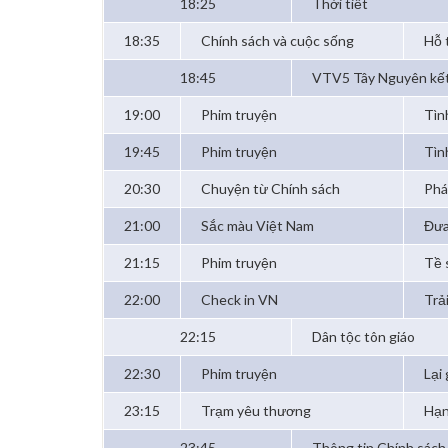
18:25
Thời tiết
18:35
Chính sách và cuộc sống
Hỗ 
18:45
VTV5 Tây Nguyên kết
19:00
Phim truyện
Tìn
19:45
Phim truyện
Tìn
20:30
Chuyện từ Chính sách
Phá
21:00
Sắc màu Việt Nam
Đưa
21:15
Phim truyện
Tề 
22:00
Check in VN
Trả
22:15
Dân tộc tôn giáo
22:30
Phim truyện
Lại
23:15
Trạm yêu thương
Hạn
23:45
Thông tin Chính sách