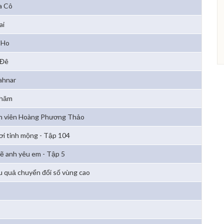
a Cô
ai
'Ho
 Đê
ahnar
Chăm
n viên Hoàng Phương Thảo
ơi tỉnh mộng - Tập 104
lẽ anh yêu em - Tập 5
u quả chuyển đổi số vùng cao