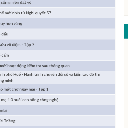
 sống miền đất võ
thế mới nhìn từ Nghị quyết 57
quý hơn vàng
h đấu
sửu vô diệm - Tập 7
 cẩm
 mới hoạt động kiểm tra sau thông quan
nh phố Huế - Hành trình chuyển đổi số và kiến tạo đô thị
ng minh
p mắt chờ ngày mai - Tập 1
 mẹ 4.0 nuôi con bằng công nghệ
glai
ié Triêng