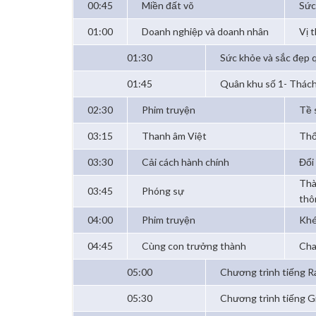
00:45
Miền đất võ
Sức
01:00
Doanh nghiệp và doanh nhân
Vị 
01:30
Sức khỏe và sắc đẹp 
01:45
Quân khu số 1- Thác
02:30
Phim truyện
Tề 
03:15
Thanh âm Việt
Thổ
03:30
Cải cách hành chính
Đổi
Thà
03:45
Phóng sự
thô
04:00
Phim truyện
Khé
04:45
Cùng con trưởng thành
Cha
05:00
Chương trình tiếng Ra
05:30
Chương trình tiếng G