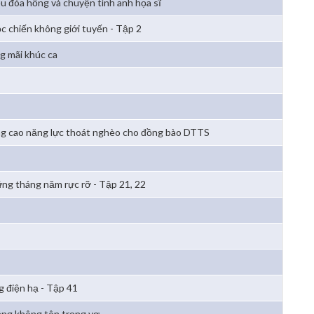
ệu đóa hồng và chuyện tình anh họa sĩ
c chiến không giới tuyến - Tập 2
g mãi khúc ca
g cao năng lực thoát nghèo cho đồng bào DTTS
ng tháng năm rực rỡ - Tập 21, 22
g điện hạ - Tập 41
ng không tôn trọng vợ