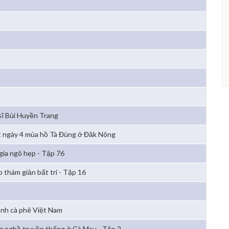
sĩ Bùi Huyền Trang
 ngày 4 mùa hồ Tà Đùng ở Đăk Nông
 gia ngõ hẹp - Tập 76
p thám giản bất tri - Tập 16
nh cà phê Việt Nam
g nghề truyền thống ở Cà Mau - Tập 2