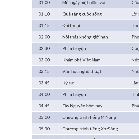
01:00
Mỗi ngày một niềm vui
Câu
01:10
Quà tặng cuộc sống
Lời
01:15
Đối thoại
Thu
02:00
Nội thất không giới hạn
Pho
02:30
Phim truyện
Cuộ
03:00
Khám phá Việt Nam
Nét
03:15
Văn học nghệ thuật
Nhữ
03:45
Ký sự
Làn
04:00
Phim truyện
Tìn
04:45
Tây Nguyên hôm nay
Phá
05:00
Chương trình tiếng M’Nông
05:30
Chương trình tiếng Xơ Đăng