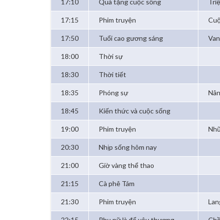
17:10
Quà tặng cuộc sống
Tri
17:15
Phim truyện
Cuộ
17:50
Tuổi cao gương sáng
Van
18:00
Thời sự
18:30
Thời tiết
18:35
Phóng sự
Nân
18:45
Kiến thức và cuộc sống
19:00
Phim truyện
Nhữ
20:30
Nhịp sống hôm nay
21:00
Giờ vàng thể thao
21:15
Cà phê Tám
21:30
Phim truyện
Lan
22:15
Phụ nữ là để yêu thương
Chồ