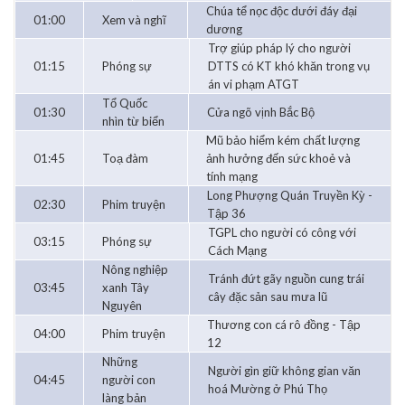
Chúa tể nọc độc dưới đáy đại
01:00
Xem và nghĩ
dương
Trợ giúp pháp lý cho người
01:15
Phóng sự
DTTS có KT khó khăn trong vụ
án vi phạm ATGT
Tổ Quốc
01:30
Cửa ngõ vịnh Bắc Bộ
nhìn từ biển
Mũ bảo hiểm kém chất lượng
01:45
Toạ đàm
ảnh hưởng đến sức khoẻ và
tính mạng
Long Phượng Quán Truyền Kỳ -
02:30
Phim truyện
Tập 36
TGPL cho người có công với
03:15
Phóng sự
Cách Mạng
Nông nghiệp
Tránh đứt gãy nguồn cung trái
03:45
xanh Tây
cây đặc sản sau mưa lũ
Nguyên
Thương con cá rô đồng - Tập
04:00
Phim truyện
12
Những
Người gìn giữ không gian văn
04:45
người con
hoá Mường ở Phú Thọ
làng bản