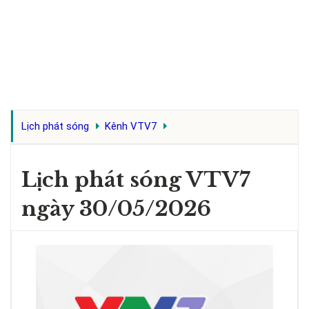
Lịch phát sóng
Kênh VTV7
Lịch phát sóng VTV7
ngày 30/05/2026