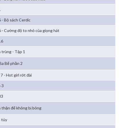
1
6 - Bộ sách Cerdic
6 - Cường độ to nhỏ của giọng hát
16
 trùng - Tập 1
Ba Bể phần 2
7 - Hot girl rớt đài
 3
33
 thận để không bị bỏng
 túy