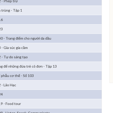
2 - Phép trừ
 trùng - Tập 1
16
23
40 - Trang điểm cho người da dầu
3 - Gia súc gia cầm
2 - Tự do sáng tạo
g để những đứa trẻ cô đơn - Tập 13
i phẫu cơ thể - Số 103
2 - Lão Hạc
24
19 - Food tour
29 - Listen. Speak. Communicate