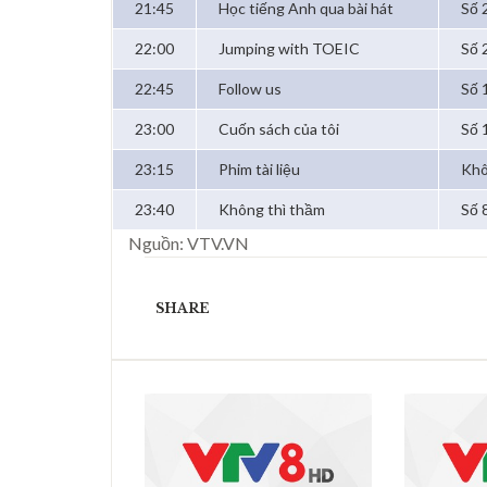
21:45
Học tiếng Anh qua bài hát
Số 
22:00
Jumping with TOEIC
Số 
22:45
Follow us
Số 
23:00
Cuốn sách của tôi
Số 
23:15
Phim tài liệu
Khô
23:40
Không thì thầm
Số 8
Nguồn: VTV.VN
SHARE