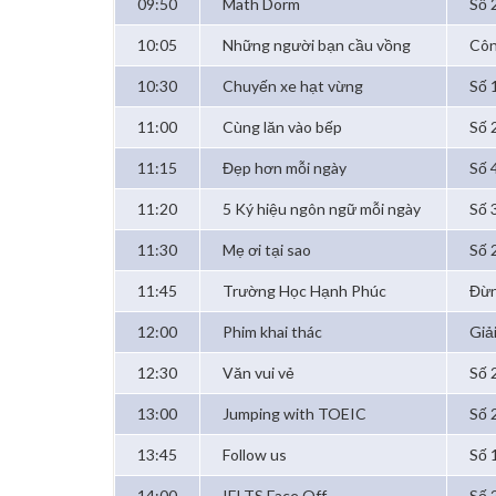
09:50
Math Dorm
Số 
10:05
Những người bạn cầu vồng
Côn
10:30
Chuyến xe hạt vừng
Số 
11:00
Cùng lăn vào bếp
Số 
11:15
Đẹp hơn mỗi ngày
Số 
11:20
5 Ký hiệu ngôn ngữ mỗi ngày
Số 
11:30
Mẹ ơi tại sao
Số 
11:45
Trường Học Hạnh Phúc
Đừn
12:00
Phim khai thác
Giả
12:30
Văn vui vẻ
Số 
13:00
Jumping with TOEIC
Số 
13:45
Follow us
Số 
14:00
IELTS Face Off
Số 