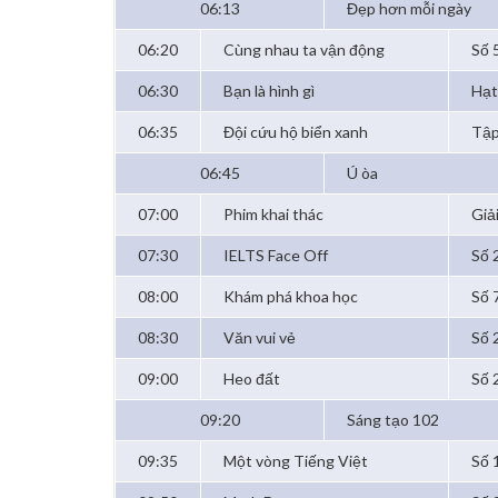
06:13
Đẹp hơn mỗi ngày
06:20
Cùng nhau ta vận động
Số 
06:30
Bạn là hình gì
Hạt
06:35
Đội cứu hộ biển xanh
Tập
06:45
Ú òa
07:00
Phim khai thác
Giả
07:30
IELTS Face Off
Số 
08:00
Khám phá khoa học
Số 
08:30
Văn vui vẻ
Số 
09:00
Heo đất
Số 
09:20
Sáng tạo 102
09:35
Một vòng Tiếng Việt
Số 