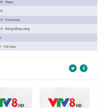
20 - Maps
24
19 - Food tour
14 - Bông hồng vàng
i
 - Trẻ trâu