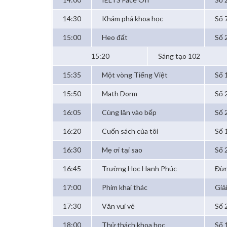
14:30
Khám phá khoa học
Số 
15:00
Heo đất
Số 
15:20
Sáng tạo 102
15:35
Một vòng Tiếng Việt
Số 
15:50
Math Dorm
Số 
16:05
Cùng lăn vào bếp
Số 
16:20
Cuốn sách của tôi
Số 
16:30
Mẹ ơi tại sao
Số 
16:45
Trường Học Hạnh Phúc
Đừn
17:00
Phim khai thác
Giả
17:30
Văn vui vẻ
Số 
18:00
Thử thách khoa học
Số 