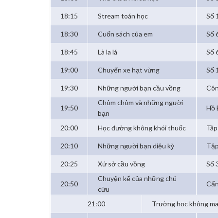
18:15
Stream toán học
Số 
18:30
Cuốn sách của em
Số 
18:45
Là la lá
Số 
19:00
Chuyến xe hạt vừng
Số 
19:30
Những người bạn cầu vồng
Côn
Chôm chôm và những người
19:50
Hồ 
bạn
20:00
Học đường không khói thuốc
Tâp 
20:10
Những người bạn diệu kỳ
Tập
20:25
Xứ sở cầu vồng
Số 
Chuyện kể của những chú
20:50
Cẩn
cừu
21:00
Trường học không ma