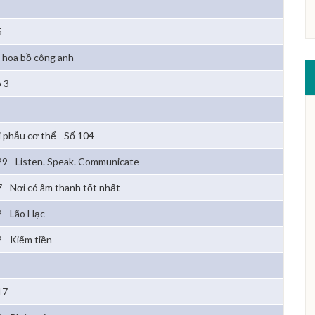
5
 hoa bồ công anh
 3
i phẫu cơ thể - Số 104
29 - Listen. Speak. Communicate
7 - Nơi có âm thanh tốt nhất
2 - Lão Hạc
2 - Kiếm tiền
17