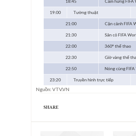
18:45
Cảm hứng FIFA 
19:00
Tường thuật
21:00
Cận cảnh FIFA
21:30
Sân cỏ FIFA Wor
22:00
360° thể thao
22:30
Giờ vàng thể th
22:50
Nóng cùng FIFA
23:20
Truyền hình trực tiếp
Nguồn: VTV.VN
SHARE