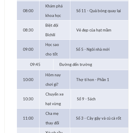
Khám phá
08:00
Số 11 - Quả bóng quay lại
khoa học
Biệt đội
08:30
Vẻ đẹp của hạt mầm
Bichili
Học sao
09:00
Số 5 - Ngôi nhà mới
cho tốt
09:45
Đường đến trường
Hôm nay
10:00
Thợ tí hon - Phần 1
chơi gì?
Chuyến xe
10:30
Số 9 - Sách
hạt vừng
Cha mẹ
11:00
Số 3 - Cây gậy và củ cà rốt
thay đổi
Xứ sở cầu