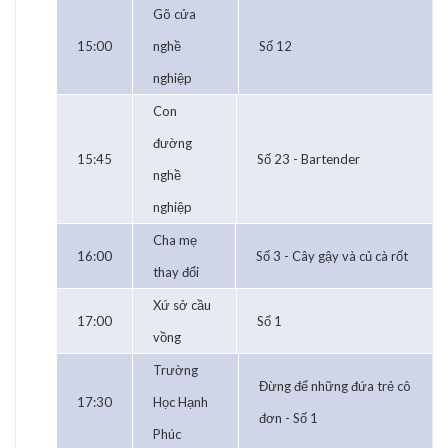
Gõ cửa
15:00
nghề
Số 12
nghiệp
Con
đường
15:45
Số 23 - Bartender
nghề
nghiệp
Cha mẹ
16:00
Số 3 - Cây gậy và củ cà rốt
thay đổi
Xứ sở cầu
17:00
Số 1
vồng
Trường
Đừng để những đứa trẻ cô
17:30
Học Hạnh
đơn - Số 1
Phúc