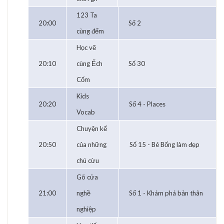
123 Ta
20:00
Số 2
cùng đếm
Học vẽ
20:10
cùng Ếch
Số 30
Cốm
Kids
20:20
Số 4 - Places
Vocab
Chuyện kể
20:50
của những
Số 15 - Bé Bống làm đẹp
chú cừu
Gõ cửa
21:00
nghề
Số 1 - Khám phá bản thân
nghiệp