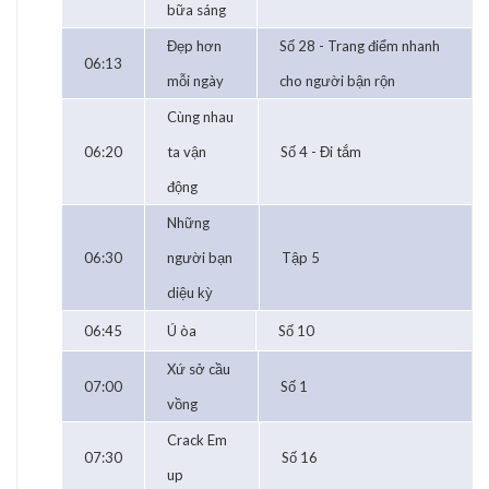
bữa sáng
Đẹp hơn
Số 28 - Trang điểm nhanh
06:13
mỗi ngày
cho người bận rộn
Cùng nhau
06:20
ta vận
Số 4 - Đi tắm
động
Những
06:30
người bạn
Tập 5
diệu kỳ
06:45
Ú òa
Số 10
Xứ sở cầu
07:00
Số 1
vồng
Crack Em
07:30
Số 16
up