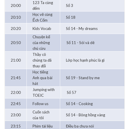
123 Ta cùng
20:00
Số 3
đếm
Học vẽ cùng
20:10
Số 18
Ếch Cốm
20:20
Kids Vocab
Số 14 - My dreams
Chuyện kể
20:50
của những
Số 11 - Sói và dê
chú cừu
Thầy cô
21:00
chúng ta đã
Lớp học hạnh phúc là gì
thay đổi
Học tiếng
21:45
Anh qua bài
Số 19 - Stand by me
hát
Jumping with
22:00
Số 57
TOEIC
22:45
Follow us
Số 14 - Cooking
Cuốn sách
23:00
Số 14 - Bông hồng vàng
của tôi
23:15
Phim tài liệu
Điều ba chưa nói