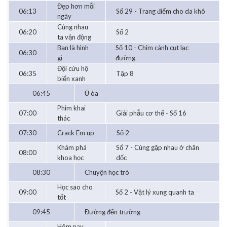
Đẹp hơn mỗi
06:13
Số 29 - Trang điểm cho da khô
ngày
Cùng nhau
06:20
Số 2
ta vận động
Bạn là hình
Số 10 - Chim cánh cụt lạc
06:30
gì
đường
Đội cứu hộ
06:35
Tập 8
biển xanh
06:45
Ú òa
Phim khai
07:00
Giải phẫu cơ thể - Số 16
thác
07:30
Crack Em up
Số 2
Khám phá
Số 7 - Cùng gặp nhau ở chân
08:00
khoa học
dốc
08:30
Chuyện học trò
Học sao cho
09:00
Số 2 - Vật lý xung quanh ta
tốt
09:45
Đường đến trường
Hôm nay