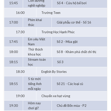
Con đường
15:45
Số 4 - Cứu hộ bể bơi
nghề nghiệp
16:00
Trường Teen
Phim khai
17:00
Giải phẫu cơ thể - Số 16
thác
17:30
Trường Học Hạnh Phúc
Em yêu Việt
17:45
Số 2 - Mùa gặt
Nam
Thử thách
18:00
Số 8 - Khám phá chất chỉ thị
khoa học
Stream toán
18:15
Số 3
học
18:30
English By Stories
5 từ mới
18:55
tiếng Anh
Số 21 - Các loại củ
mỗi ngày
19:00
Chuyến xe hạt vừng
Hôm nay
19:30
Chủ đề Bốn mùa - P2
chơi gì?