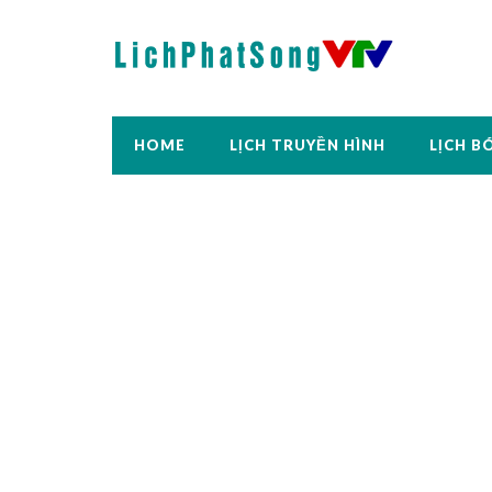
HOME
LỊCH TRUYỀN HÌNH
LỊCH B