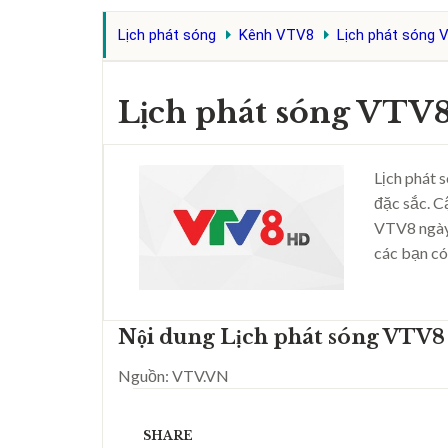
Lịch phát sóng
Kênh VTV8
Lịch phát sóng 
Lịch phát sóng VTV
Lịch phát 
đặc sắc. C
VTV8 ngày
các bạn có
Nội dung Lịch phát sóng VTV
Nguồn: VTV.VN
SHARE