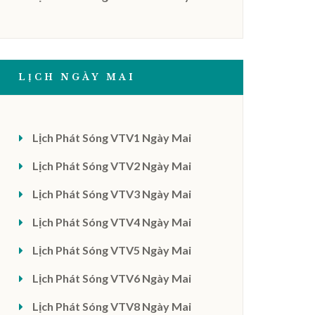
LỊCH NGÀY MAI
Lịch Phát Sóng VTV1 Ngày Mai
Lịch Phát Sóng VTV2 Ngày Mai
Lịch Phát Sóng VTV3 Ngày Mai
Lịch Phát Sóng VTV4 Ngày Mai
Lịch Phát Sóng VTV5 Ngày Mai
Lịch Phát Sóng VTV6 Ngày Mai
Lịch Phát Sóng VTV8 Ngày Mai