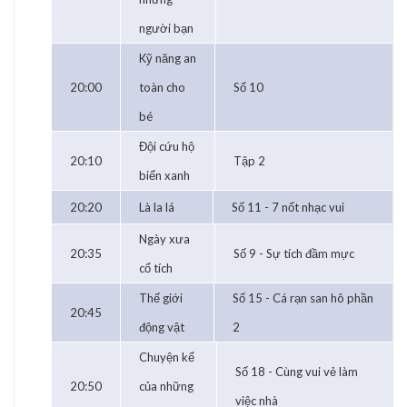
người bạn
Kỹ năng an
20:00
toàn cho
Số 10
bé
Đội cứu hộ
20:10
Tập 2
biển xanh
20:20
Là la lá
Số 11 - 7 nốt nhạc vui
Ngày xưa
20:35
Số 9 - Sự tích đầm mực
cổ tích
Thế giới
Số 15 - Cá rạn san hô phần
20:45
động vật
2
Chuyện kể
Số 18 - Cùng vui vẻ làm
20:50
của những
việc nhà