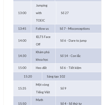
Jumping
13:00
with
Số 27
TOEIC
13:45
Follow us
Số 7 - Misconceptions
IELTS Face
14:00
Số 6 - Dare to jump
Off
Khám phá
14:30
Số 14 - Con lắc
khoa học
15:00
Heo đất
Số 6 - Tiết kiệm
15:20
Sáng tạo 102
Một vòng
15:35
Số 9
Tiếng Việt
Math
15:50
Số 4 - Số thứ tự