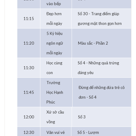
vào bếp
Đẹp hơn
Số 30 - Trang điểm giúp
11:15
mỗi ngày
gương mặt thon gọn hơn
5 Ký hiệu
11:20
ngôn ngữ
Màu sắc - Phần 2
mỗi ngày
Học cùng
Số 4 - Những quả trứng
11:30
con
đáng yêu
Trường
Đừng để những đứa trẻ cô
11:45
Học Hạnh
đơn - Số 4
Phúc
Xứ sở cầu
12:00
Số 3
vồng
12:30
Văn vui vẻ
Số 5 - Lượm