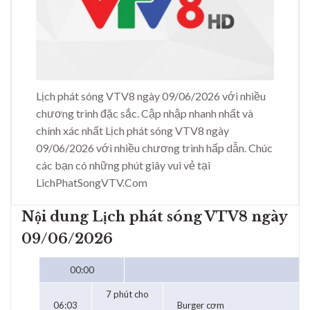
Lịch phát sóng VTV8 ngày 09/06/2026 với nhiều
chương trình đặc sắc. Cập nhập nhanh nhất và
chính xác nhất Lịch phát sóng VTV8 ngày
09/06/2026 với nhiều chương trình hấp dẫn. Chúc
các bạn có những phút giây vui vẻ tại
LichPhatSongVTV.Com
Nội dung Lịch phát sóng VTV8 ngày
09/06/2026
00:00
7 phút cho
06:03
Burger cơm