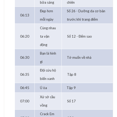
bữa sáng
chiên
Đẹp hơn
Số 26 - Dưỡng da cơ bản
06:13
mỗi ngày
trước khi trang điểm
Cùng nhau
06:20
ta vận
Số 12 - Đếm sao
động
Bạn là hình
06:30
Tớ muốn về nhà
gì
Đội cứu hộ
06:35
Tập 8
biển xanh
06:45
Ú òa
Tập 9
Xứ sở cầu
07:00
Số 17
vồng
Crack Em