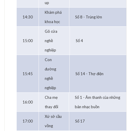
up
Khám phá
14:30
Số 8 - Trúng lớn
khoa học
Gõ cửa
15:00
nghề
Số 4
nghiệp
Con
đường
15:45
Số 14 - Thợ điện
nghề
nghiệp
Cha mẹ
Số 1 - Âm thanh của những
16:00
thay đổi
bản nhạc buồn
Xứ sở cầu
17:00
Số 17
vồng