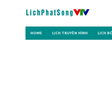
HOME
LỊCH TRUYỀN HÌNH
LỊCH B