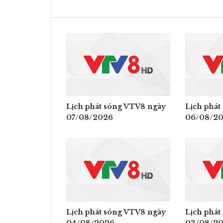
Lịch phát sóng VTV8 ngày
Lịch phát
07/08/2026
06/08/2
Lịch phát sóng VTV8 ngày
Lịch phát
04/08/2026
03/08/2