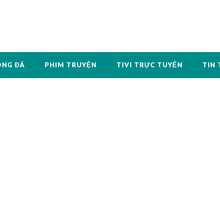
ÓNG ĐÁ
PHIM TRUYỆN
TIVI TRỰC TUYẾN
TIN