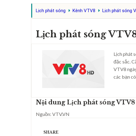
Lịch phát sóng
Kênh VTV8
Lịch phát sóng 
Lịch phát sóng VTV
Lịch phát 
đặc sắc. C
VTV8 ngày
các bạn có
Nội dung Lịch phát sóng VTV8
Nguồn: VTV.VN
SHARE