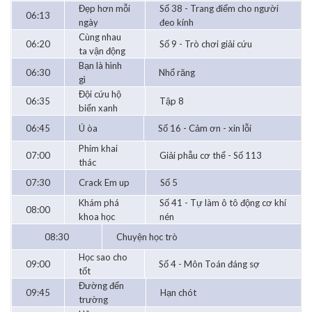
Đẹp hơn mỗi
Số 38 - Trang điểm cho người
06:13
ngày
đeo kính
Cùng nhau
06:20
Số 9 - Trò chơi giải cứu
ta vận động
Bạn là hình
06:30
Nhổ răng
gì
Đội cứu hộ
06:35
Tập 8
biển xanh
06:45
Ú òa
Số 16 - Cảm ơn - xin lỗi
Phim khai
07:00
Giải phẫu cơ thể - Số 113
thác
07:30
Crack Em up
Số 5
Khám phá
Số 41 - Tự làm ô tô động cơ khí
08:00
khoa học
nén
08:30
Chuyện học trò
Học sao cho
09:00
Số 4 - Môn Toán đáng sợ
tốt
Đường đến
09:45
Hạn chót
trường