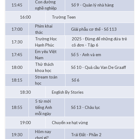
Con đường
15:45
Số 9 - Quản lý nhà hàng
nghề nghiệp
16:00
Trường Teen
Phim khai
17:00
Giải phẫu cơ thể - Số 113
thác
Trường Học
2025 - Đừng để những đứa trẻ
17:30
Hạnh Phúc
cô đơn - Tập 6
Em yêu Việt
17:45
Số 5 - Anh và em
Nam
Thử thách
18:00
Số 10 - Quả cầu Van De Graaff
khoa học
Stream toán
18:15
Số 6
học
18:30
English By Stories
5 từ mới
18:55
tiếng Anh
Số 13 - Châu lục
mỗi ngày
19:00
Chuyến xe hạt vừng
Hôm nay
19:30
Trái Đất - Phần 2
chơi gì?