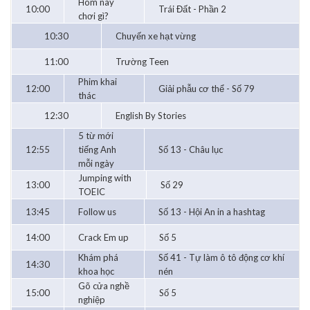
Hôm nay
10:00
Trái Đất - Phần 2
chơi gì?
10:30
Chuyến xe hạt vừng
11:00
Trường Teen
Phim khai
12:00
Giải phẫu cơ thể - Số 79
thác
12:30
English By Stories
5 từ mới
12:55
tiếng Anh
Số 13 - Châu lục
mỗi ngày
Jumping with
13:00
Số 29
TOEIC
13:45
Follow us
Số 13 - Hội An in a hashtag
14:00
Crack Em up
Số 5
Khám phá
Số 41 - Tự làm ô tô động cơ khí
14:30
khoa học
nén
Gõ cửa nghề
15:00
Số 5
nghiệp