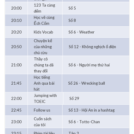
123 Ta cùng
20:00
Số 5
đếm
Học vẽ cùng
20:10
Số 8
Ếch Cốm
20:20
Kids Vocab
Số 6 - Weather
Chuyện kể
20:50
của những
Số 12 - Không nghịch ổ điện
chú cừu
Thầy cô
21:00
chúng ta đã
Số 6 - Người mẹ thứ hai
thay đổi
Học tiếng
21:45
Anh qua bài
Số 26 - Wrecking ball
hát
Jumping with
22:00
Số 29
TOEIC
22:45
Follow us
Số 13 - Hội An in a hashtag
Cuốn sách
23:00
Số 6 - Totto-Chan
của tôi
23:15
Phim tài liệu
Tập 2