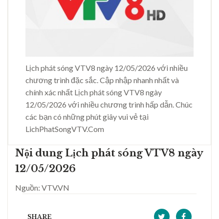
Lịch phát sóng VTV8 ngày 12/05/2026 với nhiều
chương trình đặc sắc. Cập nhập nhanh nhất và
chính xác nhất Lịch phát sóng VTV8 ngày
12/05/2026 với nhiều chương trình hấp dẫn. Chúc
các bạn có những phút giây vui vẻ tại
LichPhatSongVTV.Com
Nội dung Lịch phát sóng VTV8 ngày
12/05/2026
Nguồn: VTV.VN
SHARE