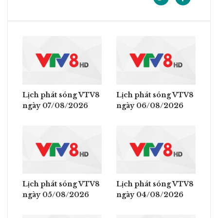
Lịch phát sóng VTV8
Lịch phát sóng VTV8
ngày 07/08/2026
ngày 06/08/2026
Lịch phát sóng VTV8
Lịch phát sóng VTV8
ngày 05/08/2026
ngày 04/08/2026