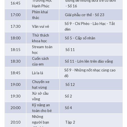
Trường Học
Đừng để những đứa trẻ cô đơn
16:45
Hạnh Phúc
- Số 16
Phim khai
17:00
Giải phẫu cơ thể - Số 23
thác
Số 9 - Chí Phèo - Lão Hạc - Tắt
17:30
Văn vui vẻ
đèn
Thử thách
18:00
Số 5 - Cấp số nhân
khoa học
Stream toán
18:15
Số 11
học
Cuốn sách
18:30
Số 11 - Lớn lên trên đảo vắng
của em
Số 9 - Những nốt nhạc cùng cao
18:45
Là la lá
độ
Chuyến xe
19:00
Số 12
hạt vừng
Xứ sở cầu
19:30
Số 2
vồng
Kỹ năng an
20:00
Số 4
toàn cho bé
Những
20:10
người bạn
Tập 2