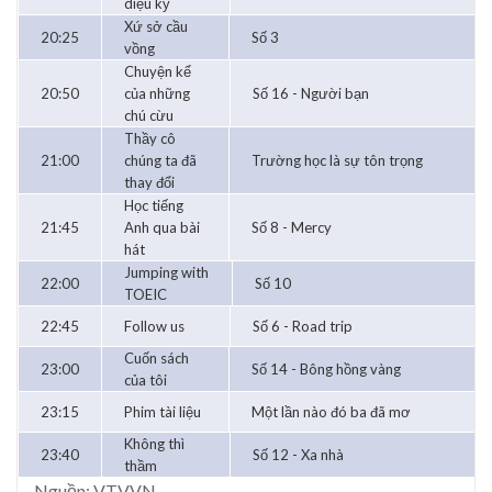
diệu kỳ
Xứ sở cầu
20:25
Số 3
vồng
Chuyện kể
20:50
của những
Số 16 - Người bạn
chú cừu
Thầy cô
21:00
chúng ta đã
Trường học là sự tôn trọng
thay đổi
Học tiếng
21:45
Anh qua bài
Số 8 - Mercy
hát
Jumping with
22:00
Số 10
TOEIC
22:45
Follow us
Số 6 - Road trip
Cuốn sách
23:00
Số 14 - Bông hồng vàng
của tôi
23:15
Phim tài liệu
Một lần nào đó ba đã mơ
Không thì
23:40
Số 12 - Xa nhà
thầm
Nguồn: VTV.VN