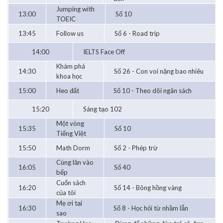
Jumping with
13:00
Số 10
TOEIC
13:45
Follow us
Số 6 - Road trip
14:00
IELTS Face Off
Khám phá
14:30
Số 26 - Con voi nặng bao nhiêu
khoa học
15:00
Heo đất
Số 10 - Theo dõi ngân sách
15:20
Sáng tạo 102
Một vòng
15:35
Số 10
Tiếng Việt
15:50
Math Dorm
Số 2 - Phép trừ
Cùng lăn vào
16:05
Số 40
bếp
Cuốn sách
16:20
Số 14 - Bông hồng vàng
của tôi
Mẹ ơi tại
16:30
Số 8 - Học hỏi từ nhầm lẫn
sao