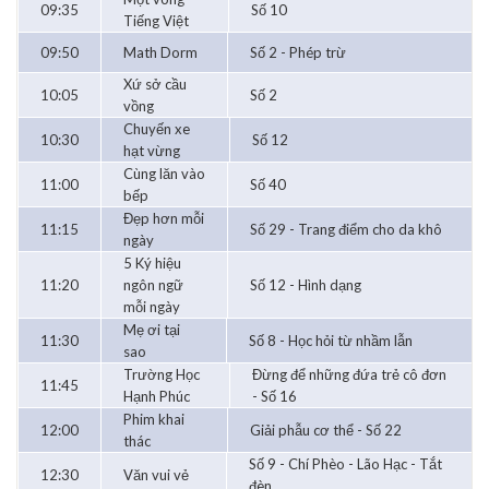
09:35
Số 10
Tiếng Việt
09:50
Math Dorm
Số 2 - Phép trừ
Xứ sở cầu
10:05
Số 2
vồng
Chuyến xe
10:30
Số 12
hạt vừng
Cùng lăn vào
11:00
Số 40
bếp
Đẹp hơn mỗi
11:15
Số 29 - Trang điểm cho da khô
ngày
5 Ký hiệu
11:20
ngôn ngữ
Số 12 - Hình dạng
mỗi ngày
Mẹ ơi tại
11:30
Số 8 - Học hỏi từ nhầm lẫn
sao
Trường Học
Đừng để những đứa trẻ cô đơn
11:45
Hạnh Phúc
- Số 16
Phim khai
12:00
Giải phẫu cơ thể - Số 22
thác
Số 9 - Chí Phèo - Lão Hạc - Tắt
12:30
Văn vui vẻ
đèn