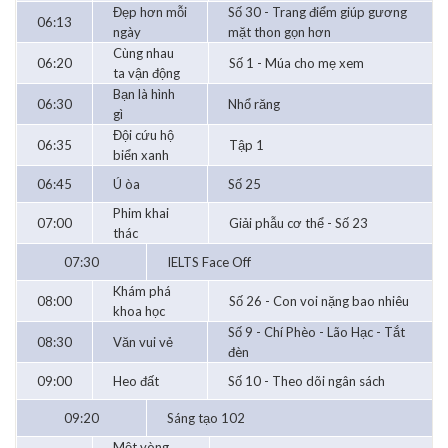
Đẹp hơn mỗi
Số 30 - Trang điểm giúp gương
06:13
ngày
mặt thon gọn hơn
Cùng nhau
06:20
Số 1 - Múa cho mẹ xem
ta vận động
Bạn là hình
06:30
Nhổ răng
gì
Đội cứu hộ
06:35
Tập 1
biển xanh
06:45
Ú òa
Số 25
Phim khai
07:00
Giải phẫu cơ thể - Số 23
thác
07:30
IELTS Face Off
Khám phá
08:00
Số 26 - Con voi nặng bao nhiêu
khoa học
Số 9 - Chí Phèo - Lão Hạc - Tắt
08:30
Văn vui vẻ
đèn
09:00
Heo đất
Số 10 - Theo dõi ngân sách
09:20
Sáng tạo 102
Một vòng