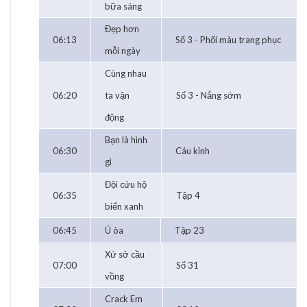
bữa sáng
Đẹp hơn
06:13
Số 3 - Phối màu trang phục
mỗi ngày
Cùng nhau
06:20
ta vận
Số 3 - Nắng sớm
động
Bạn là hình
06:30
Cáu kỉnh
gì
Đội cứu hộ
06:35
Tập 4
biển xanh
06:45
Ú òa
Tập 23
Xứ sở cầu
07:00
Số 31
vồng
Crack Em