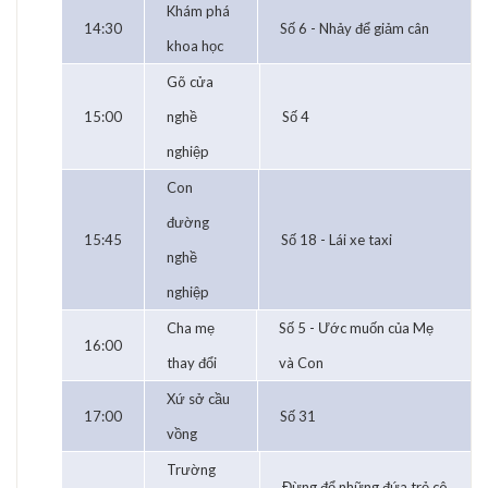
Khám phá
14:30
Số 6 - Nhảy để giảm cân
khoa học
Gõ cửa
15:00
nghề
Số 4
nghiệp
Con
đường
15:45
Số 18 - Lái xe taxi
nghề
nghiệp
Cha mẹ
Số 5 - Ước muốn của Mẹ
16:00
thay đổi
và Con
Xứ sở cầu
17:00
Số 31
vồng
Trường
Đừng để những đứa trẻ cô