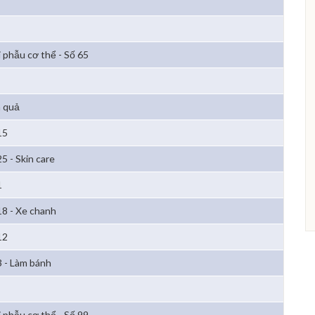
i phẫu cơ thể - Số 65
 quả
15
5 - Skin care
1
18 - Xe chanh
12
3 - Làm bánh
i phẫu cơ thể - Số 99