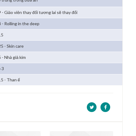
 - Giáo viên thay đổi tương lai sẽ thay đổi
 - Rolling in the deep
15
5 - Skin care
5 - Nhà giả kim
 3
15 - Than ế