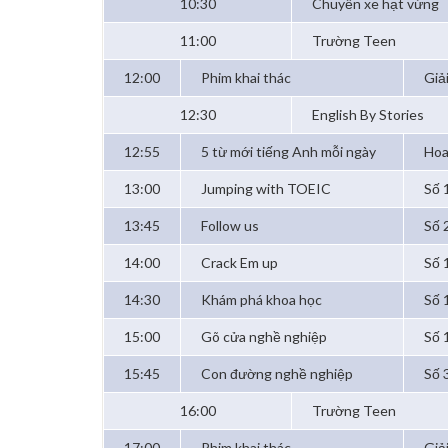
10:30
Chuyến xe hạt vừng
11:00
Trường Teen
12:00
Phim khai thác
Giả
12:30
English By Stories
12:55
5 từ mới tiếng Anh mỗi ngày
Hoa
13:00
Jumping with TOEIC
Số 
13:45
Follow us
Số 2
14:00
Crack Em up
Số 
14:30
Khám phá khoa học
Số 
15:00
Gõ cửa nghề nghiệp
Số 
15:45
Con đường nghề nghiệp
Số 
16:00
Trường Teen
17:00
Phim khai thác
Giả