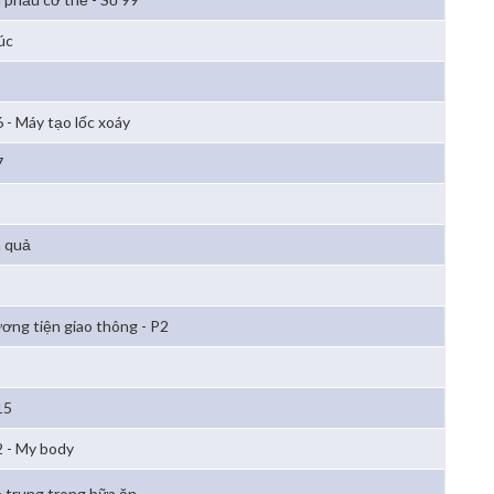
úc
6 - Máy tạo lốc xoáy
7
 quả
ơng tiện giao thông - P2
15
2 - My body
 trung trong bữa ăn