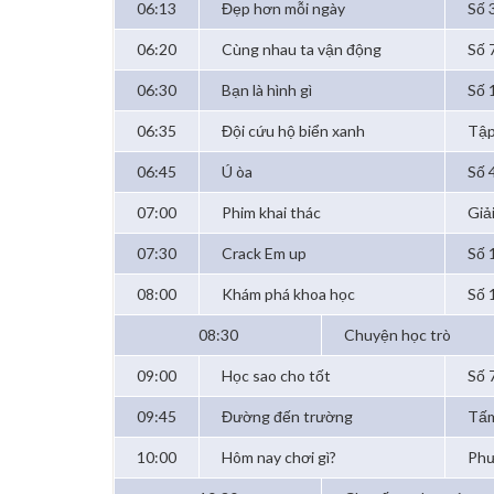
06:13
Đẹp hơn mỗi ngày
Số 
06:20
Cùng nhau ta vận động
Số 
06:30
Bạn là hình gì
Số 
06:35
Đội cứu hộ biển xanh
Tập
06:45
Ú òa
Số 4
07:00
Phim khai thác
Giả
07:30
Crack Em up
Số 
08:00
Khám phá khoa học
Số 
08:30
Chuyện học trò
09:00
Học sao cho tốt
Số 
09:45
Đường đến trường
Tấm
10:00
Hôm nay chơi gì?
Phư