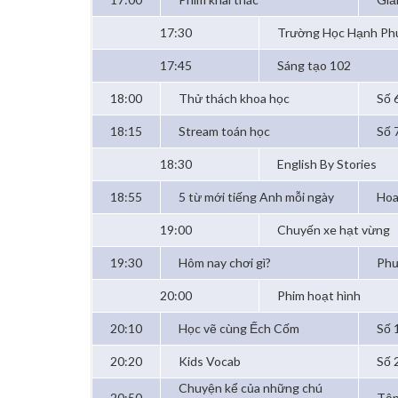
17:30
Trường Học Hạnh Ph
17:45
Sáng tạo 102
18:00
Thử thách khoa học
Số 
18:15
Stream toán học
Số 
18:30
English By Stories
18:55
5 từ mới tiếng Anh mỗi ngày
Hoa
19:00
Chuyến xe hạt vừng
19:30
Hôm nay chơi gì?
Phư
20:00
Phim hoạt hình
20:10
Học vẽ cùng Ếch Cốm
Số 
20:20
Kids Vocab
Số 
Chuyện kể của những chú
20:50
Tập