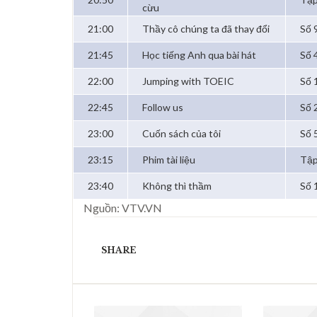
cừu
21:00
Thầy cô chúng ta đã thay đổi
Số 9
21:45
Học tiếng Anh qua bài hát
Số 4
22:00
Jumping with TOEIC
Số 
22:45
Follow us
Số 2
23:00
Cuốn sách của tôi
Số 
23:15
Phim tài liệu
Tập
23:40
Không thì thầm
Số 
Nguồn: VTV.VN
SHARE