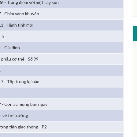
36 - Trang điểm với một cây son
7 - Chim vành khuyên
11 - Hành tinh mới
 5
 - Gia đình
i phẫu cơ thể - Số 99
1
17 - Tập trung lại nào
7 - Cơn ác mộng ban ngày
 vé tới trường
ơng tiện giao thông - P2