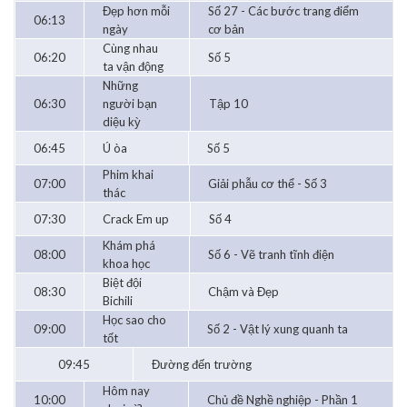
Đẹp hơn mỗi
Số 27 - Các bước trang điểm
06:13
ngày
cơ bản
Cùng nhau
06:20
Số 5
ta vận động
Những
06:30
người bạn
Tập 10
diệu kỳ
06:45
Ú òa
Số 5
Phim khai
07:00
Giải phẫu cơ thể - Số 3
thác
07:30
Crack Em up
Số 4
Khám phá
08:00
Số 6 - Vẽ tranh tĩnh điện
khoa học
Biệt đội
08:30
Chậm và Đẹp
Bichili
Học sao cho
09:00
Số 2 - Vật lý xung quanh ta
tốt
09:45
Đường đến trường
Hôm nay
10:00
Chủ đề Nghề nghiệp - Phần 1