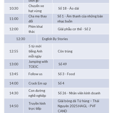
chơi gì?
Chuyến xe
10:30
Số 18 - Áo dài
hạt vừng
Cha mẹ thay
Số 1 - Âm thanh của những bản
11:00
đổi
nhạc buồn
Phim khai
12:00
Giải phẫu cơ thể - Số 2
thác
12:30
English By Stories
5 từ mới
12:55
tiếng Anh
Côn trùng
mỗi ngày
Jumping with
13:00
Số 49
TOEIC
13:45
Follow us
Số 3 - Food
14:00
Crack Em up
Số 4
Con đường
14:30
Số 26 - Nhân viên kinh doanh
nghề nghiệp
Giải bóng đá Tứ hùng – Thái
Truyền hình
14:50
Nguyên 2025:HAGL - PVF
trực tiếp
CAND