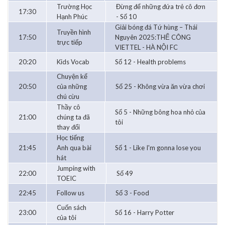
Trường Học
Đừng để những đứa trẻ cô đơn
17:30
Hạnh Phúc
- Số 10
Giải bóng đá Tứ hùng – Thái
Truyền hình
17:50
Nguyên 2025:THỂ CÔNG
trực tiếp
VIETTEL - HÀ NỘI FC
20:20
Kids Vocab
Số 12 - Health problems
Chuyện kể
20:50
của những
Số 25 - Không vừa ăn vừa chơi
chú cừu
Thầy cô
Số 5 - Những bông hoa nhỏ của
21:00
chúng ta đã
tôi
thay đổi
Học tiếng
21:45
Anh qua bài
Số 1 - Like I'm gonna lose you
hát
Jumping with
22:00
Số 49
TOEIC
22:45
Follow us
Số 3 - Food
Cuốn sách
23:00
Số 16 - Harry Potter
của tôi